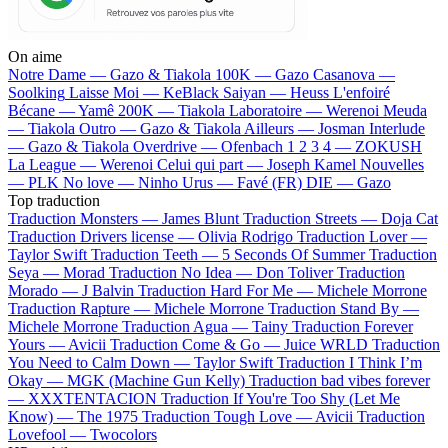
On aime
Notre Dame —
Gazo & Tiakola
100K —
Gazo
Casanova —
Soolking
Laisse Moi —
KeBlack
Saiyan —
Heuss L'enfoiré
Bécane —
Yamê
200K —
Tiakola
Laboratoire —
Werenoi
Meuda
—
Tiakola
Outro —
Gazo & Tiakola
Ailleurs —
Josman
Interlude
—
Gazo & Tiakola
Overdrive —
Ofenbach
1 2 3 4 —
ZOKUSH
La League —
Werenoi
Celui qui part —
Joseph Kamel
Nouvelles
—
PLK
No love —
Ninho
Urus —
Favé (FR)
DIE —
Gazo
Top traduction
Traduction Monsters —
James Blunt
Traduction Streets —
Doja Cat
Traduction Drivers license —
Olivia Rodrigo
Traduction Lover —
Taylor Swift
Traduction Teeth —
5 Seconds Of Summer
Traduction
Seya —
Morad
Traduction No Idea —
Don Toliver
Traduction
Morado —
J Balvin
Traduction Hard For Me —
Michele Morrone
Traduction Rapture —
Michele Morrone
Traduction Stand By —
Michele Morrone
Traduction Agua —
Tainy
Traduction Forever
Yours —
Avicii
Traduction Come & Go —
Juice WRLD
Traduction
You Need to Calm Down —
Taylor Swift
Traduction I Think I’m
Okay —
MGK (Machine Gun Kelly)
Traduction bad vibes forever
—
XXXTENTACION
Traduction If You're Too Shy (Let Me
Know) —
The 1975
Traduction Tough Love —
Avicii
Traduction
Lovefool —
Twocolors