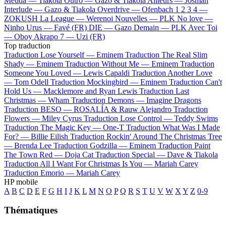
Meuda —
Tiakola
Outro —
Gazo & Tiakola
Ailleurs —
Josman
Interlude —
Gazo & Tiakola
Overdrive —
Ofenbach
1 2 3 4 —
ZOKUSH
La League —
Werenoi
Nouvelles —
PLK
No love —
Ninho
Urus —
Favé (FR)
DIE —
Gazo
Demain —
PLK
Avec Toi
—
Oboy
Akrapo 7 —
Uzi (FR)
Top traduction
Traduction Lose Yourself —
Eminem
Traduction The Real Slim
Shady —
Eminem
Traduction Without Me —
Eminem
Traduction
Someone You Loved —
Lewis Capaldi
Traduction Another Love
—
Tom Odell
Traduction Mockingbird —
Eminem
Traduction Can't
Hold Us —
Macklemore and Ryan Lewis
Traduction Last
Christmas —
Wham
Traduction Demons —
Imagine Dragons
Traduction BESO —
ROSALÍA & Rauw Alejandro
Traduction
Flowers —
Miley Cyrus
Traduction Lose Control —
Teddy Swims
Traduction The Magic Key —
One-T
Traduction What Was I Made
For? —
Billie Eilish
Traduction Rockin' Around The Christmas Tree
—
Brenda Lee
Traduction Godzilla —
Eminem
Traduction Paint
The Town Red —
Doja Cat
Traduction Special —
Dave & Tiakola
Traduction All I Want For Christmas Is You —
Mariah Carey
Traduction Emorio —
Mariah Carey
HP mobile
A
B
C
D
E
F
G
H
I
J
K
L
M
N
O
P
Q
R
S
T
U
V
W
X
Y
Z
0-9
Thématiques