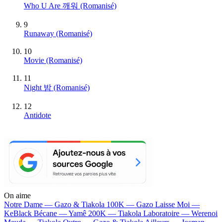
Who U Are 깨워 (Romanisé)
9
Runaway (Romanisé)
10
Movie (Romanisé)
11
Night 밤 (Romanisé)
12
Antidote
On aime
Notre Dame —
Gazo & Tiakola
100K —
Gazo
Laisse Moi —
KeBlack
Bécane —
Yamê
200K —
Tiakola
Laboratoire —
Werenoi