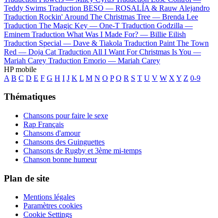
Teddy Swims
Traduction BESO —
ROSALÍA & Rauw Alejandro
Traduction Rockin' Around The Christmas Tree —
Brenda Lee
Traduction The Magic Key —
One-T
Traduction Godzilla —
Eminem
Traduction What Was I Made For? —
Billie Eilish
Traduction Special —
Dave & Tiakola
Traduction Paint The Town
Red —
Doja Cat
Traduction All I Want For Christmas Is You —
Mariah Carey
Traduction Emorio —
Mariah Carey
HP mobile
A
B
C
D
E
F
G
H
I
J
K
L
M
N
O
P
Q
R
S
T
U
V
W
X
Y
Z
0-9
Thématiques
Chansons pour faire le sexe
Rap Français
Chansons d'amour
Chansons des Guinguettes
Chansons de Rugby et 3ème mi-temps
Chanson bonne humeur
Plan de site
Mentions légales
Paramètres cookies
Cookie Settings