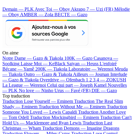
Demain — PLK
Avec Toi — Oboy
Akrapo 7 — Uzi (FR)
Mélodie
— Oboy
AMBER — Zola
BECTE — Gazo
On aime
Notre Dame —
Gazo & Tiakola
100K —
Gazo
Casanova —
Soolking
Laisse Moi —
KeBlack
Saiyan —
Heuss L'enfoiré
Bécane —
Yamê
200K —
Tiakola
Laboratoire —
Werenoi
Meuda
—
Tiakola
Outro —
Gazo & Tiakola
Ailleurs —
Josman
Interlude
—
Gazo & Tiakola
Overdrive —
Ofenbach
1 2 3 4 —
ZOKUSH
La League —
Werenoi
Celui qui part —
Joseph Kamel
Nouvelles
—
PLK
No love —
Ninho
Urus —
Favé (FR)
DIE —
Gazo
Top traduction
Traduction Lose Yourself —
Eminem
Traduction The Real Slim
Shady —
Eminem
Traduction Without Me —
Eminem
Traduction
Someone You Loved —
Lewis Capaldi
Traduction Another Love
—
Tom Odell
Traduction Mockingbird —
Eminem
Traduction Can't
Hold Us —
Macklemore and Ryan Lewis
Traduction Last
Christmas —
Wham
Traduction Demons —
Imagine Dragons
Traduction Flowers —
Miley Cyrus
Traduction Lose Control —