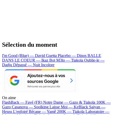
Sélection du moment
I'm Good (Blue) — David Guetta
Placebo — Dinos
BALLE
DANS LE COEUR — Ikaz Boi
M3lo — Tiakola
Oublie-le —
Dadju
Dépassé — Nuit Incolore
On aime
FlashBack —
Favé (FR)
Notre Dame —
Gazo & Tiakola
100K —
Gazo
Casanova —
Soolking
Laisse Moi —
KeBlack
Saiyan —
Heuss L'enfoiré
Bécane —
Yamê
200K —
Tiakola
Laboratoire —