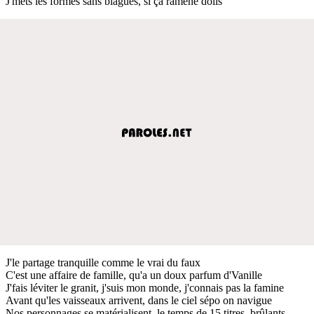
J'mets les formes sans blagues, si ça ramène dolls
J'le partage tranquille comme le vrai du faux
C'est une affaire de famille, qu'a un doux parfum d'Vanille
J'fais léviter le granit, j'suis mon monde, j'connais pas la famine
Avant qu'les vaisseaux arrivent, dans le ciel sépo on navigue
Nos personnages se matérialisent, le temps de 15 titres, brûlants