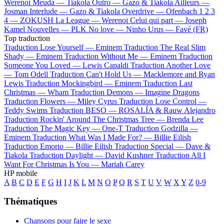
Werenoi
Meuda —
Tiakola
Outro —
Gazo & Tiakola
Ailleurs —
Josman
Interlude —
Gazo & Tiakola
Overdrive —
Ofenbach
1 2 3
4 —
ZOKUSH
La League —
Werenoi
Celui qui part —
Joseph
Kamel
Nouvelles —
PLK
No love —
Ninho
Urus —
Favé (FR)
Top traduction
Traduction Lose Yourself —
Eminem
Traduction The Real Slim
Shady —
Eminem
Traduction Without Me —
Eminem
Traduction
Someone You Loved —
Lewis Capaldi
Traduction Another Love
—
Tom Odell
Traduction Can't Hold Us —
Macklemore and Ryan
Lewis
Traduction Mockingbird —
Eminem
Traduction Last
Christmas —
Wham
Traduction Demons —
Imagine Dragons
Traduction Flowers —
Miley Cyrus
Traduction Lose Control —
Teddy Swims
Traduction BESO —
ROSALÍA & Rauw Alejandro
Traduction Rockin' Around The Christmas Tree —
Brenda Lee
Traduction The Magic Key —
One-T
Traduction Godzilla —
Eminem
Traduction What Was I Made For? —
Billie Eilish
Traduction Emorio —
Billie Eilish
Traduction Special —
Dave &
Tiakola
Traduction Daylight —
David Kushner
Traduction All I
Want For Christmas Is You —
Mariah Carey
HP mobile
A
B
C
D
E
F
G
H
I
J
K
L
M
N
O
P
Q
R
S
T
U
V
W
X
Y
Z
0-9
Thématiques
Chansons pour faire le sexe