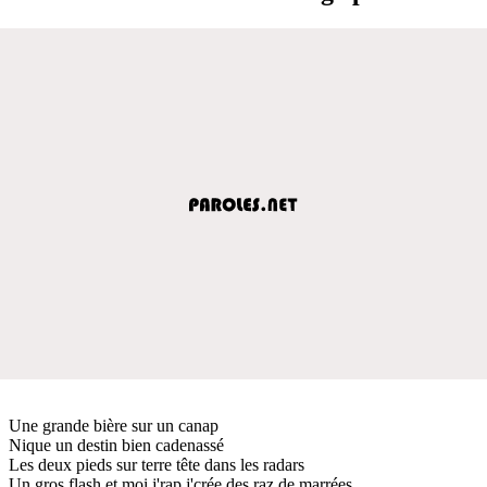
Une grande bière sur un canap
Nique un destin bien cadenassé
Les deux pieds sur terre tête dans les radars
Un gros flash et moi j'rap j'crée des raz de marrées