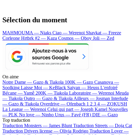
Sélection du moment
MAHMOUMA — Niaks
Ciao — Werenoi
Shavkat — Freeze
Corleone
Hrtbrk #2 — Kaza
Cosmos — Oboy
Joli — Zed
On aime
Notre Dame —
Gazo & Tiakola
100K —
Gazo
Casanova —
Soolking
Laisse Moi —
KeBlack
Saiyan —
Heuss L'enfoiré
Bécane —
Yamê
200K —
Tiakola
Laboratoire —
Werenoi
Meuda
—
Tiakola
Outro —
Gazo & Tiakola
Ailleurs —
Josman
Interlude
—
Gazo & Tiakola
Overdrive —
Ofenbach
1 2 3 4 —
ZOKUSH
La League —
Werenoi
Celui qui part —
Joseph Kamel
Nouvelles
—
PLK
No love —
Ninho
Urus —
Favé (FR)
DIE —
Gazo
Top traduction
Traduction Monsters —
James Blunt
Traduction Streets —
Doja Cat
Traduction Drivers license —
Olivia Rodrigo
Traduction Lover —