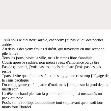
J'suis sous le ciel noir j'arrive, chanceux j'ai pas vu qu'des poches
arrides
Au dessus des yeux étoiles d'shérif, qui traversent en une seconde
pile la rive
Tous les jours j'visite la ville, mais le temps libre s'annihile
Courir après le saphire, non merci j'veux d'ambiance où ça tire
Pas de ça par ici, j'vois pas les appels de phare j'vois pas les bas
résille
J'pars si vite quand tout est faux, le sang goutte c'est trop j'dégage de
la j'suis pacifique
Du coup j'gratte ça fait partie d'moi, mais j'bloque sur la prod depuis
mardi soir
La tête au chaud pied sur la patinoire, on trinque à nos santés un
pack qui noie
Posés sur le rooftop, tout continue tout stop, avant qu'on soit tous
morts fous l'bordel