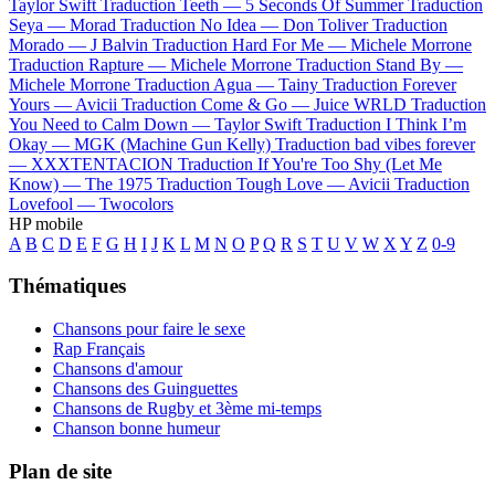
Taylor Swift
Traduction Teeth —
5 Seconds Of Summer
Traduction
Seya —
Morad
Traduction No Idea —
Don Toliver
Traduction
Morado —
J Balvin
Traduction Hard For Me —
Michele Morrone
Traduction Rapture —
Michele Morrone
Traduction Stand By —
Michele Morrone
Traduction Agua —
Tainy
Traduction Forever
Yours —
Avicii
Traduction Come & Go —
Juice WRLD
Traduction
You Need to Calm Down —
Taylor Swift
Traduction I Think I’m
Okay —
MGK (Machine Gun Kelly)
Traduction bad vibes forever
—
XXXTENTACION
Traduction If You're Too Shy (Let Me
Know) —
The 1975
Traduction Tough Love —
Avicii
Traduction
Lovefool —
Twocolors
HP mobile
A
B
C
D
E
F
G
H
I
J
K
L
M
N
O
P
Q
R
S
T
U
V
W
X
Y
Z
0-9
Thématiques
Chansons pour faire le sexe
Rap Français
Chansons d'amour
Chansons des Guinguettes
Chansons de Rugby et 3ème mi-temps
Chanson bonne humeur
Plan de site