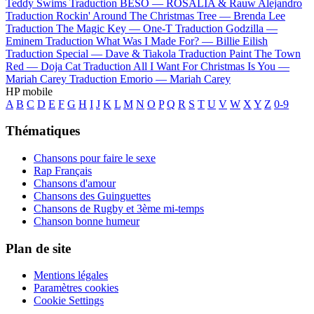
Teddy Swims
Traduction BESO —
ROSALÍA & Rauw Alejandro
Traduction Rockin' Around The Christmas Tree —
Brenda Lee
Traduction The Magic Key —
One-T
Traduction Godzilla —
Eminem
Traduction What Was I Made For? —
Billie Eilish
Traduction Special —
Dave & Tiakola
Traduction Paint The Town
Red —
Doja Cat
Traduction All I Want For Christmas Is You —
Mariah Carey
Traduction Emorio —
Mariah Carey
HP mobile
A
B
C
D
E
F
G
H
I
J
K
L
M
N
O
P
Q
R
S
T
U
V
W
X
Y
Z
0-9
Thématiques
Chansons pour faire le sexe
Rap Français
Chansons d'amour
Chansons des Guinguettes
Chansons de Rugby et 3ème mi-temps
Chanson bonne humeur
Plan de site
Mentions légales
Paramètres cookies
Cookie Settings