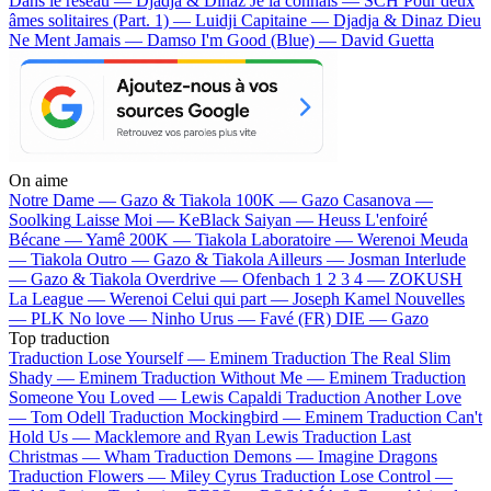
Dans le réseau — Djadja & Dinaz
Je la connais — SCH
Pour deux
âmes solitaires (Part. 1) — Luidji
Capitaine — Djadja & Dinaz
Dieu
Ne Ment Jamais — Damso
I'm Good (Blue) — David Guetta
On aime
Notre Dame —
Gazo & Tiakola
100K —
Gazo
Casanova —
Soolking
Laisse Moi —
KeBlack
Saiyan —
Heuss L'enfoiré
Bécane —
Yamê
200K —
Tiakola
Laboratoire —
Werenoi
Meuda
—
Tiakola
Outro —
Gazo & Tiakola
Ailleurs —
Josman
Interlude
—
Gazo & Tiakola
Overdrive —
Ofenbach
1 2 3 4 —
ZOKUSH
La League —
Werenoi
Celui qui part —
Joseph Kamel
Nouvelles
—
PLK
No love —
Ninho
Urus —
Favé (FR)
DIE —
Gazo
Top traduction
Traduction Lose Yourself —
Eminem
Traduction The Real Slim
Shady —
Eminem
Traduction Without Me —
Eminem
Traduction
Someone You Loved —
Lewis Capaldi
Traduction Another Love
—
Tom Odell
Traduction Mockingbird —
Eminem
Traduction Can't
Hold Us —
Macklemore and Ryan Lewis
Traduction Last
Christmas —
Wham
Traduction Demons —
Imagine Dragons
Traduction Flowers —
Miley Cyrus
Traduction Lose Control —