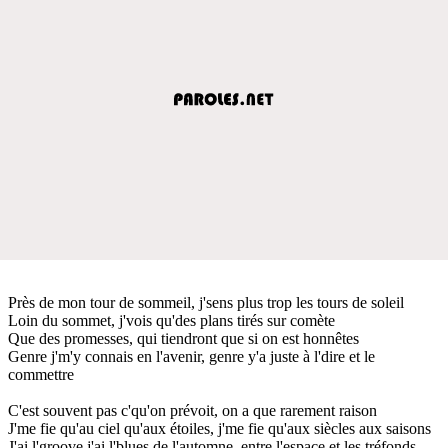
Près de mon tour de sommeil, j'sens plus trop les tours de soleil
Loin du sommet, j'vois qu'des plans tirés sur comète
Que des promesses, qui tiendront que si on est honnêtes
Genre j'm'y connais en l'avenir, genre y'a juste à l'dire et le
commettre
C'est souvent pas c'qu'on prévoit, on a que rarement raison
J'me fie qu'au ciel qu'aux étoiles, j'me fie qu'aux siècles aux saisons
J'ai l'groove j'ai l'blues de l'automne, entre l'espace et les tréfonds