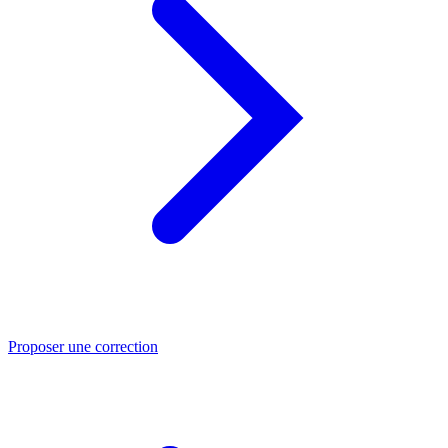
Proposer une correction