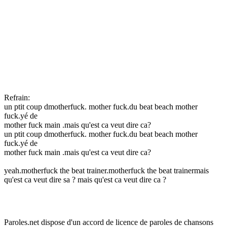
Refrain:
un ptit coup dmotherfuck. mother fuck.du beat beach mother
fuck.yé de
mother fuck main .mais qu'est ca veut dire ca?
un ptit coup dmotherfuck. mother fuck.du beat beach mother
fuck.yé de
mother fuck main .mais qu'est ca veut dire ca?
yeah.motherfuck the beat trainer.motherfuck the beat trainermais
qu'est ca veut dire sa ? mais qu'est ca veut dire ca ?
Paroles.net dispose d'un accord de licence de paroles de chansons