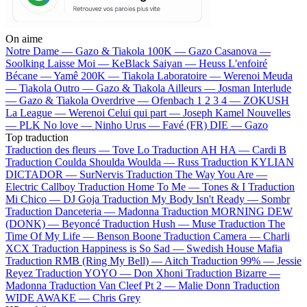
On aime
Notre Dame —
Gazo & Tiakola
100K —
Gazo
Casanova —
Soolking
Laisse Moi —
KeBlack
Saiyan —
Heuss L'enfoiré
Bécane —
Yamê
200K —
Tiakola
Laboratoire —
Werenoi
Meuda
—
Tiakola
Outro —
Gazo & Tiakola
Ailleurs —
Josman
Interlude
—
Gazo & Tiakola
Overdrive —
Ofenbach
1 2 3 4 —
ZOKUSH
La League —
Werenoi
Celui qui part —
Joseph Kamel
Nouvelles
—
PLK
No love —
Ninho
Urus —
Favé (FR)
DIE —
Gazo
Top traduction
Traduction des fleurs —
Tove Lo
Traduction AH HA —
Cardi B
Traduction Coulda Shoulda Woulda —
Russ
Traduction KYLIAN
DICTADOR —
SurNervis
Traduction The Way You Are —
Electric Callboy
Traduction Home To Me —
Tones & I
Traduction
Mi Chico —
DJ Goja
Traduction My Body Isn't Ready —
Sombr
Traduction Danceteria —
Madonna
Traduction MORNING DEW
(DONK) —
Beyoncé
Traduction Hush —
Muse
Traduction The
Time Of My Life —
Benson Boone
Traduction Camera —
Charli
XCX
Traduction Happiness is So Sad —
Swedish House Mafia
Traduction RMB (Ring My Bell) —
Aitch
Traduction 99% —
Jessie
Reyez
Traduction YOYO —
Don Xhoni
Traduction Bizarre —
Madonna
Traduction Van Cleef Pt 2 —
Malie Donn
Traduction
WIDE AWAKE —
Chris Grey