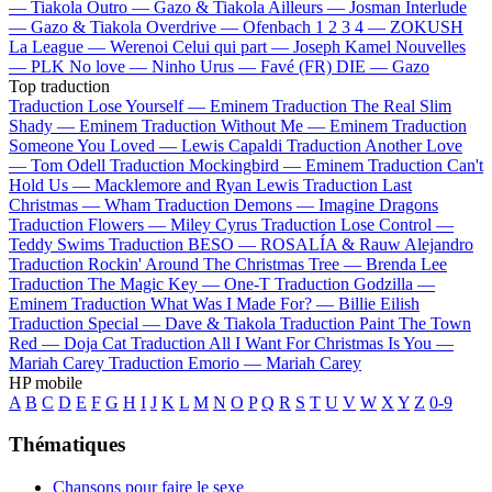
—
Tiakola
Outro —
Gazo & Tiakola
Ailleurs —
Josman
Interlude
—
Gazo & Tiakola
Overdrive —
Ofenbach
1 2 3 4 —
ZOKUSH
La League —
Werenoi
Celui qui part —
Joseph Kamel
Nouvelles
—
PLK
No love —
Ninho
Urus —
Favé (FR)
DIE —
Gazo
Top traduction
Traduction Lose Yourself —
Eminem
Traduction The Real Slim
Shady —
Eminem
Traduction Without Me —
Eminem
Traduction
Someone You Loved —
Lewis Capaldi
Traduction Another Love
—
Tom Odell
Traduction Mockingbird —
Eminem
Traduction Can't
Hold Us —
Macklemore and Ryan Lewis
Traduction Last
Christmas —
Wham
Traduction Demons —
Imagine Dragons
Traduction Flowers —
Miley Cyrus
Traduction Lose Control —
Teddy Swims
Traduction BESO —
ROSALÍA & Rauw Alejandro
Traduction Rockin' Around The Christmas Tree —
Brenda Lee
Traduction The Magic Key —
One-T
Traduction Godzilla —
Eminem
Traduction What Was I Made For? —
Billie Eilish
Traduction Special —
Dave & Tiakola
Traduction Paint The Town
Red —
Doja Cat
Traduction All I Want For Christmas Is You —
Mariah Carey
Traduction Emorio —
Mariah Carey
HP mobile
A
B
C
D
E
F
G
H
I
J
K
L
M
N
O
P
Q
R
S
T
U
V
W
X
Y
Z
0-9
Thématiques
Chansons pour faire le sexe