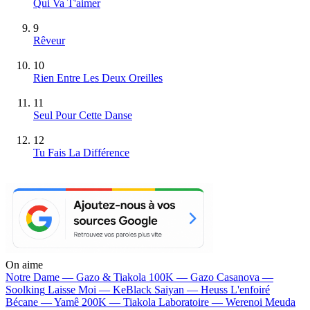
Qui Va T'aimer
9
Rêveur
10
Rien Entre Les Deux Oreilles
11
Seul Pour Cette Danse
12
Tu Fais La Différence
On aime
Notre Dame —
Gazo & Tiakola
100K —
Gazo
Casanova —
Soolking
Laisse Moi —
KeBlack
Saiyan —
Heuss L'enfoiré
Bécane —
Yamê
200K —
Tiakola
Laboratoire —
Werenoi
Meuda