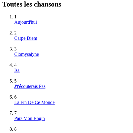
Toutes les chansons
1
Aujourd'hui
2
Carpe Diem
3
Clomysalyne
4
Isa
5
J't'écouterais Pas
6
La Fin De Ce Monde
7
Pars Mon Engin
8