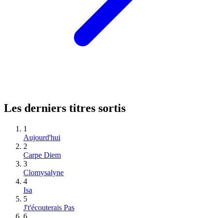
Les derniers titres sortis
1
Aujourd'hui
2
Carpe Diem
3
Clomysalyne
4
Isa
5
J't'écouterais Pas
6