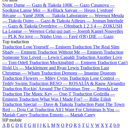
Notre Dame —
Gazo & Tiakola
100K —
Gazo
Casanova —
Soolking
Laisse Moi —
KeBlack
Saiyan —
Heuss L'enfoiré
Bécane —
Yamê
200K —
Tiakola
Laboratoire —
Werenoi
Meuda
—
Tiakola
Outro —
Gazo & Tiakola
Ailleurs —
Josman
Interlude
—
Gazo & Tiakola
Overdrive —
Ofenbach
1 2 3 4 —
ZOKUSH
La League —
Werenoi
Celui qui part —
Joseph Kamel
Nouvelles
—
PLK
No love —
Ninho
Urus —
Favé (FR)
DIE —
Gazo
Top traduction
Traduction Lose Yourself —
Eminem
Traduction The Real Slim
Shady —
Eminem
Traduction Without Me —
Eminem
Traduction
Someone You Loved —
Lewis Capaldi
Traduction Another Love
—
Tom Odell
Traduction Mockingbird —
Eminem
Traduction Can't
Hold Us —
Macklemore and Ryan Lewis
Traduction Last
Christmas —
Wham
Traduction Demons —
Imagine Dragons
Traduction Flowers —
Miley Cyrus
Traduction Lose Control —
Teddy Swims
Traduction BESO —
ROSALÍA & Rauw Alejandro
Traduction Rockin' Around The Christmas Tree —
Brenda Lee
Traduction The Magic Key —
One-T
Traduction Godzilla —
Eminem
Traduction What Was I Made For? —
Billie Eilish
Traduction Special —
Dave & Tiakola
Traduction Paint The Town
Red —
Doja Cat
Traduction All I Want For Christmas Is You —
Mariah Carey
Traduction Emorio —
Mariah Carey
HP mobile
A
B
C
D
E
F
G
H
I
J
K
L
M
N
O
P
Q
R
S
T
U
V
W
X
Y
Z
0-9