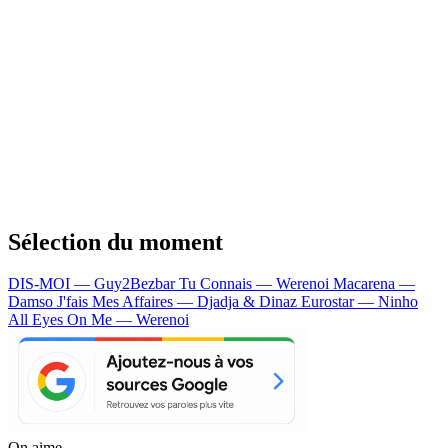
Sélection du moment
DIS-MOI — Guy2Bezbar
Tu Connais — Werenoi
Macarena —
Damso
J'fais Mes Affaires — Djadja & Dinaz
Eurostar — Ninho
All Eyes On Me — Werenoi
On aime