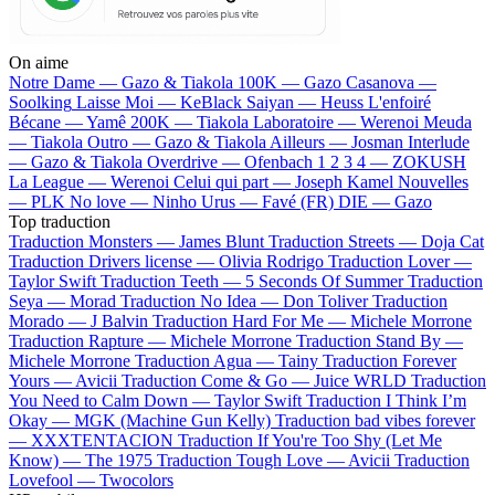
On aime
Notre Dame —
Gazo & Tiakola
100K —
Gazo
Casanova —
Soolking
Laisse Moi —
KeBlack
Saiyan —
Heuss L'enfoiré
Bécane —
Yamê
200K —
Tiakola
Laboratoire —
Werenoi
Meuda
—
Tiakola
Outro —
Gazo & Tiakola
Ailleurs —
Josman
Interlude
—
Gazo & Tiakola
Overdrive —
Ofenbach
1 2 3 4 —
ZOKUSH
La League —
Werenoi
Celui qui part —
Joseph Kamel
Nouvelles
—
PLK
No love —
Ninho
Urus —
Favé (FR)
DIE —
Gazo
Top traduction
Traduction Monsters —
James Blunt
Traduction Streets —
Doja Cat
Traduction Drivers license —
Olivia Rodrigo
Traduction Lover —
Taylor Swift
Traduction Teeth —
5 Seconds Of Summer
Traduction
Seya —
Morad
Traduction No Idea —
Don Toliver
Traduction
Morado —
J Balvin
Traduction Hard For Me —
Michele Morrone
Traduction Rapture —
Michele Morrone
Traduction Stand By —
Michele Morrone
Traduction Agua —
Tainy
Traduction Forever
Yours —
Avicii
Traduction Come & Go —
Juice WRLD
Traduction
You Need to Calm Down —
Taylor Swift
Traduction I Think I’m
Okay —
MGK (Machine Gun Kelly)
Traduction bad vibes forever
—
XXXTENTACION
Traduction If You're Too Shy (Let Me
Know) —
The 1975
Traduction Tough Love —
Avicii
Traduction
Lovefool —
Twocolors