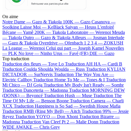
On aime
Notre Dame —
Gazo & Tiakola
100K —
Gazo
Casanova —
Soolking
Laisse Moi —
KeBlack
Saiyan —
Heuss L'enfoiré
Bécane —
Yamê
200K —
Tiakola
Laboratoire —
Werenoi
Meuda
—
Tiakola
Outro —
Gazo & Tiakola
Ailleurs —
Josman
Interlude
—
Gazo & Tiakola
Overdrive —
Ofenbach
1 2 3 4 —
ZOKUSH
La League —
Werenoi
Celui qui part —
Joseph Kamel
Nouvelles
—
PLK
No love —
Ninho
Urus —
Favé (FR)
DIE —
Gazo
Top traduction
Traduction des fleurs —
Tove Lo
Traduction AH HA —
Cardi B
Traduction Coulda Shoulda Woulda —
Russ
Traduction KYLIAN
DICTADOR —
SurNervis
Traduction The Way You Are —
Electric Callboy
Traduction Home To Me —
Tones & I
Traduction
Mi Chico —
DJ Goja
Traduction My Body Isn't Ready —
Sombr
Traduction Danceteria —
Madonna
Traduction MORNING DEW
(DONK) —
Beyoncé
Traduction Hush —
Muse
Traduction The
Time Of My Life —
Benson Boone
Traduction Camera —
Charli
XCX
Traduction Happiness is So Sad —
Swedish House Mafia
Traduction RMB (Ring My Bell) —
Aitch
Traduction 99% —
Jessie
Reyez
Traduction YOYO —
Don Xhoni
Traduction Bizarre —
Madonna
Traduction Van Cleef Pt 2 —
Malie Donn
Traduction
WIDE AWAKE —
Chris Grey