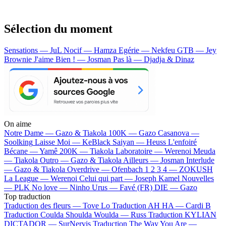
Sélection du moment
Sensations — JuL
Nocif — Hamza
Egérie — Nekfeu
GTB — Jey
Brownie
J'aime Bien ! — Josman
Pas là — Djadja & Dinaz
On aime
Notre Dame —
Gazo & Tiakola
100K —
Gazo
Casanova —
Soolking
Laisse Moi —
KeBlack
Saiyan —
Heuss L'enfoiré
Bécane —
Yamê
200K —
Tiakola
Laboratoire —
Werenoi
Meuda
—
Tiakola
Outro —
Gazo & Tiakola
Ailleurs —
Josman
Interlude
—
Gazo & Tiakola
Overdrive —
Ofenbach
1 2 3 4 —
ZOKUSH
La League —
Werenoi
Celui qui part —
Joseph Kamel
Nouvelles
—
PLK
No love —
Ninho
Urus —
Favé (FR)
DIE —
Gazo
Top traduction
Traduction des fleurs —
Tove Lo
Traduction AH HA —
Cardi B
Traduction Coulda Shoulda Woulda —
Russ
Traduction KYLIAN
DICTADOR —
SurNervis
Traduction The Way You Are —