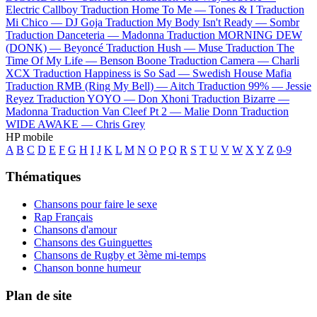
Electric Callboy
Traduction Home To Me —
Tones & I
Traduction
Mi Chico —
DJ Goja
Traduction My Body Isn't Ready —
Sombr
Traduction Danceteria —
Madonna
Traduction MORNING DEW
(DONK) —
Beyoncé
Traduction Hush —
Muse
Traduction The
Time Of My Life —
Benson Boone
Traduction Camera —
Charli
XCX
Traduction Happiness is So Sad —
Swedish House Mafia
Traduction RMB (Ring My Bell) —
Aitch
Traduction 99% —
Jessie
Reyez
Traduction YOYO —
Don Xhoni
Traduction Bizarre —
Madonna
Traduction Van Cleef Pt 2 —
Malie Donn
Traduction
WIDE AWAKE —
Chris Grey
HP mobile
A
B
C
D
E
F
G
H
I
J
K
L
M
N
O
P
Q
R
S
T
U
V
W
X
Y
Z
0-9
Thématiques
Chansons pour faire le sexe
Rap Français
Chansons d'amour
Chansons des Guinguettes
Chansons de Rugby et 3ème mi-temps
Chanson bonne humeur
Plan de site