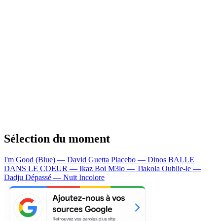
Sélection du moment
I'm Good (Blue) — David Guetta
Placebo — Dinos
BALLE
DANS LE COEUR — Ikaz Boi
M3lo — Tiakola
Oublie-le —
Dadju
Dépassé — Nuit Incolore