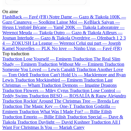
On aime
FlashBack —
Favé (FR)
Notre Dame —
Gazo & Tiakola
100K —
Gazo
Casanova —
Soolking
Laisse Moi —
KeBlack
Saiyan —
Heuss L'enfoiré
Bécane —
Yamê
200K —
Tiakola
Laboratoire —
Werenoi
Meuda —
Tiakola
Outro —
Gazo & Tiakola
Ailleurs —
Josman
Interlude —
Gazo & Tiakola
Overdrive —
Ofenbach
1 2 3
4 —
ZOKUSH
La League —
Werenoi
Celui qui part —
Joseph
Kamel
Nouvelles —
PLK
No love —
Ninho
Urus —
Favé (FR)
Top traduction
Traduction Lose Yourself —
Eminem
Traduction The Real Slim
Shady —
Eminem
Traduction Without Me —
Eminem
Traduction
Someone You Loved —
Lewis Capaldi
Traduction Another Love
—
Tom Odell
Traduction Can't Hold Us —
Macklemore and Ryan
Lewis
Traduction Mockingbird —
Eminem
Traduction Last
Christmas —
Wham
Traduction Demons —
Imagine Dragons
Traduction Flowers —
Miley Cyrus
Traduction Lose Control —
Teddy Swims
Traduction BESO —
ROSALÍA & Rauw Alejandro
Traduction Rockin' Around The Christmas Tree —
Brenda Lee
Traduction The Magic Key —
One-T
Traduction Godzilla —
Eminem
Traduction What Was I Made For? —
Billie Eilish
Traduction Emorio —
Billie Eilish
Traduction Special —
Dave &
Tiakola
Traduction Daylight —
David Kushner
Traduction All I
Want For Christmas Is You —
Mariah Carey