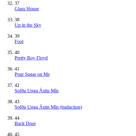
37
Glass House
38
Up in the Sky
39
Fool
40
Pretty Boy Floyd
41
Pour Sugar on Me
42
Sofðu Unga Ástin Mín
43
Sofðu Unga Ástin Mín (traduction)
44
Back Door
45