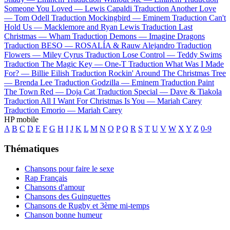
Someone You Loved —
Lewis Capaldi
Traduction Another Love
—
Tom Odell
Traduction Mockingbird —
Eminem
Traduction Can't
Hold Us —
Macklemore and Ryan Lewis
Traduction Last
Christmas —
Wham
Traduction Demons —
Imagine Dragons
Traduction BESO —
ROSALÍA & Rauw Alejandro
Traduction
Flowers —
Miley Cyrus
Traduction Lose Control —
Teddy Swims
Traduction The Magic Key —
One-T
Traduction What Was I Made
For? —
Billie Eilish
Traduction Rockin' Around The Christmas Tree
—
Brenda Lee
Traduction Godzilla —
Eminem
Traduction Paint
The Town Red —
Doja Cat
Traduction Special —
Dave & Tiakola
Traduction All I Want For Christmas Is You —
Mariah Carey
Traduction Emorio —
Mariah Carey
HP mobile
A
B
C
D
E
F
G
H
I
J
K
L
M
N
O
P
Q
R
S
T
U
V
W
X
Y
Z
0-9
Thématiques
Chansons pour faire le sexe
Rap Français
Chansons d'amour
Chansons des Guinguettes
Chansons de Rugby et 3ème mi-temps
Chanson bonne humeur