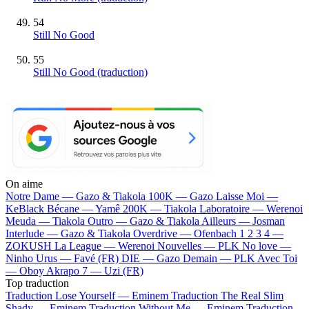
54
Still No Good
55
Still No Good (traduction)
On aime
Notre Dame —
Gazo & Tiakola
100K —
Gazo
Laisse Moi —
KeBlack
Bécane —
Yamê
200K —
Tiakola
Laboratoire —
Werenoi
Meuda —
Tiakola
Outro —
Gazo & Tiakola
Ailleurs —
Josman
Interlude —
Gazo & Tiakola
Overdrive —
Ofenbach
1 2 3 4 —
ZOKUSH
La League —
Werenoi
Nouvelles —
PLK
No love —
Ninho
Urus —
Favé (FR)
DIE —
Gazo
Demain —
PLK
Avec Toi
—
Oboy
Akrapo 7 —
Uzi (FR)
Top traduction
Traduction Lose Yourself —
Eminem
Traduction The Real Slim
Shady —
Eminem
Traduction Without Me —
Eminem
Traduction