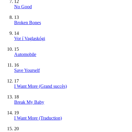
12
No Good
13
Broken Bones
14
Vor í Vaglaskógi
15
Automobile
16
Save Yourself
17
I Want More
(Grand succès)
18
Break My Baby
19
I Want More (Traduction)
20