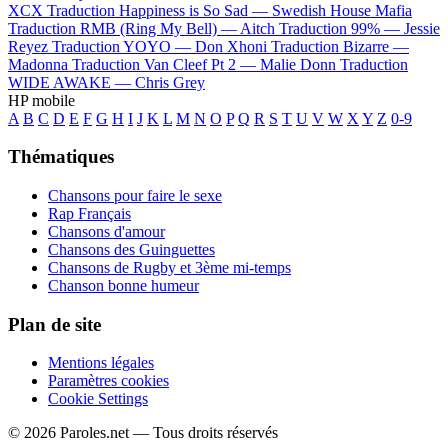
XCX
Traduction Happiness is So Sad —
Swedish House Mafia
Traduction RMB (Ring My Bell) —
Aitch
Traduction 99% —
Jessie
Reyez
Traduction YOYO —
Don Xhoni
Traduction Bizarre —
Madonna
Traduction Van Cleef Pt 2 —
Malie Donn
Traduction
WIDE AWAKE —
Chris Grey
HP mobile
A
B
C
D
E
F
G
H
I
J
K
L
M
N
O
P
Q
R
S
T
U
V
W
X
Y
Z
0-9
Thématiques
Chansons pour faire le sexe
Rap Français
Chansons d'amour
Chansons des Guinguettes
Chansons de Rugby et 3ème mi-temps
Chanson bonne humeur
Plan de site
Mentions légales
Paramètres cookies
Cookie Settings
© 2026 Paroles.net — Tous droits réservés