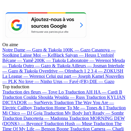
On aime
Notre Dame —
Gazo & Tiakola
100K —
Gazo
Casanova —
Soolking
Laisse Moi —
KeBlack
Saiyan —
Heuss L'enfoiré
Bécane —
Yamê
200K —
Tiakola
Laboratoire —
Werenoi
Meuda
—
Tiakola
Outro —
Gazo & Tiakola
Ailleurs —
Josman
Interlude
—
Gazo & Tiakola
Overdrive —
Ofenbach
1 2 3 4 —
ZOKUSH
La League —
Werenoi
Celui qui part —
Joseph Kamel
Nouvelles
—
PLK
No love —
Ninho
Urus —
Favé (FR)
DIE —
Gazo
Top traduction
Traduction des fleurs —
Tove Lo
Traduction AH HA —
Cardi B
Traduction Coulda Shoulda Woulda —
Russ
Traduction KYLIAN
DICTADOR —
SurNervis
Traduction The Way You Are —
Electric Callboy
Traduction Home To Me —
Tones & I
Traduction
Mi Chico —
DJ Goja
Traduction My Body Isn't Ready —
Sombr
Traduction Danceteria —
Madonna
Traduction MORNING DEW
(DONK) —
Beyoncé
Traduction Hush —
Muse
Traduction The
Time Of My Life —
Benson Boone
Traduction Camera —
Charli