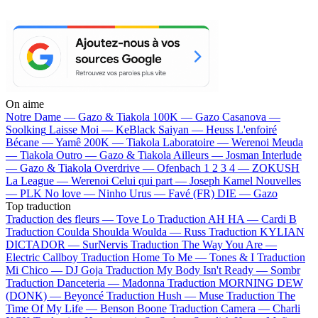
On aime
Notre Dame —
Gazo & Tiakola
100K —
Gazo
Casanova —
Soolking
Laisse Moi —
KeBlack
Saiyan —
Heuss L'enfoiré
Bécane —
Yamê
200K —
Tiakola
Laboratoire —
Werenoi
Meuda
—
Tiakola
Outro —
Gazo & Tiakola
Ailleurs —
Josman
Interlude
—
Gazo & Tiakola
Overdrive —
Ofenbach
1 2 3 4 —
ZOKUSH
La League —
Werenoi
Celui qui part —
Joseph Kamel
Nouvelles
—
PLK
No love —
Ninho
Urus —
Favé (FR)
DIE —
Gazo
Top traduction
Traduction des fleurs —
Tove Lo
Traduction AH HA —
Cardi B
Traduction Coulda Shoulda Woulda —
Russ
Traduction KYLIAN
DICTADOR —
SurNervis
Traduction The Way You Are —
Electric Callboy
Traduction Home To Me —
Tones & I
Traduction
Mi Chico —
DJ Goja
Traduction My Body Isn't Ready —
Sombr
Traduction Danceteria —
Madonna
Traduction MORNING DEW
(DONK) —
Beyoncé
Traduction Hush —
Muse
Traduction The
Time Of My Life —
Benson Boone
Traduction Camera —
Charli