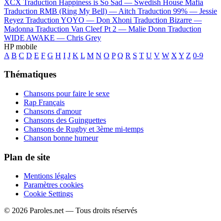
XCX
Traduction Happiness is So Sad —
Swedish House Mafia
Traduction RMB (Ring My Bell) —
Aitch
Traduction 99% —
Jessie
Reyez
Traduction YOYO —
Don Xhoni
Traduction Bizarre —
Madonna
Traduction Van Cleef Pt 2 —
Malie Donn
Traduction
WIDE AWAKE —
Chris Grey
HP mobile
A
B
C
D
E
F
G
H
I
J
K
L
M
N
O
P
Q
R
S
T
U
V
W
X
Y
Z
0-9
Thématiques
Chansons pour faire le sexe
Rap Français
Chansons d'amour
Chansons des Guinguettes
Chansons de Rugby et 3ème mi-temps
Chanson bonne humeur
Plan de site
Mentions légales
Paramètres cookies
Cookie Settings
© 2026 Paroles.net — Tous droits réservés