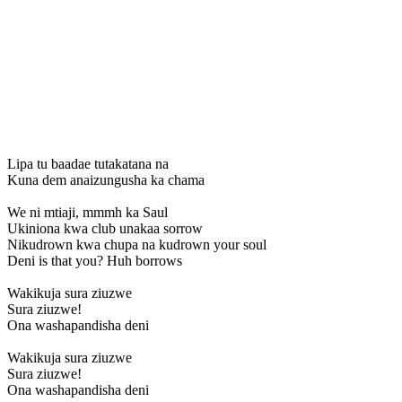
Lipa tu baadae tutakatana na
Kuna dem anaizungusha ka chama
We ni mtiaji, mmmh ka Saul
Ukiniona kwa club unakaa sorrow
Nikudrown kwa chupa na kudrown your soul
Deni is that you? Huh borrows
Wakikuja sura ziuzwe
Sura ziuzwe!
Ona washapandisha deni
Wakikuja sura ziuzwe
Sura ziuzwe!
Ona washapandisha deni