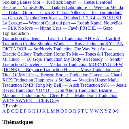
Soolking
Laisse Moi —
KeBlack
Saiyan —
Heuss L'enfoiré
Bécane —
Yamê
200K —
Tiakola
Laboratoire —
Werenoi
Meuda
—
Tiakola
Outro —
Gazo & Tiakola
Ailleurs —
Josman
Interlude
—
Gazo & Tiakola
Overdrive —
Ofenbach
1 2 3 4 —
ZOKUSH
La League —
Werenoi
Celui qui part —
Joseph Kamel
Nouvelles
—
PLK
No love —
Ninho
Urus —
Favé (FR)
DIE —
Gazo
Top traduction
Traduction des fleurs —
Tove Lo
Traduction AH HA —
Cardi B
Traduction Coulda Shoulda Woulda —
Russ
Traduction KYLIAN
DICTADOR —
SurNervis
Traduction The Way You Are —
Electric Callboy
Traduction Home To Me —
Tones & I
Traduction
Mi Chico —
DJ Goja
Traduction My Body Isn't Ready —
Sombr
Traduction Danceteria —
Madonna
Traduction MORNING DEW
(DONK) —
Beyoncé
Traduction Hush —
Muse
Traduction The
Time Of My Life —
Benson Boone
Traduction Camera —
Charli
XCX
Traduction Happiness is So Sad —
Swedish House Mafia
Traduction RMB (Ring My Bell) —
Aitch
Traduction 99% —
Jessie
Reyez
Traduction YOYO —
Don Xhoni
Traduction Bizarre —
Madonna
Traduction Van Cleef Pt 2 —
Malie Donn
Traduction
WIDE AWAKE —
Chris Grey
HP mobile
A
B
C
D
E
F
G
H
I
J
K
L
M
N
O
P
Q
R
S
T
U
V
W
X
Y
Z
0-9
Thématiques