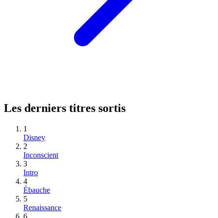
Les derniers titres sortis
1
Disney
2
Inconscient
3
Intro
4
Ébauche
5
Renaissance
6