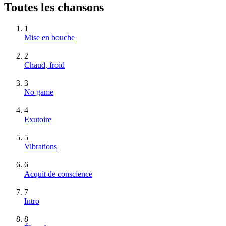
Toutes les chansons
1
Mise en bouche
2
Chaud, froid
3
No game
4
Exutoire
5
Vibrations
6
Acquit de conscience
7
Intro
8