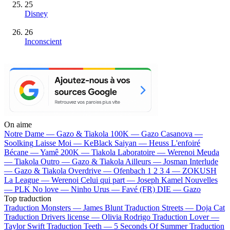
25
Disney
26
Inconscient
On aime
Notre Dame —
Gazo & Tiakola
100K —
Gazo
Casanova —
Soolking
Laisse Moi —
KeBlack
Saiyan —
Heuss L'enfoiré
Bécane —
Yamê
200K —
Tiakola
Laboratoire —
Werenoi
Meuda
—
Tiakola
Outro —
Gazo & Tiakola
Ailleurs —
Josman
Interlude
—
Gazo & Tiakola
Overdrive —
Ofenbach
1 2 3 4 —
ZOKUSH
La League —
Werenoi
Celui qui part —
Joseph Kamel
Nouvelles
—
PLK
No love —
Ninho
Urus —
Favé (FR)
DIE —
Gazo
Top traduction
Traduction Monsters —
James Blunt
Traduction Streets —
Doja Cat
Traduction Drivers license —
Olivia Rodrigo
Traduction Lover —
Taylor Swift
Traduction Teeth —
5 Seconds Of Summer
Traduction