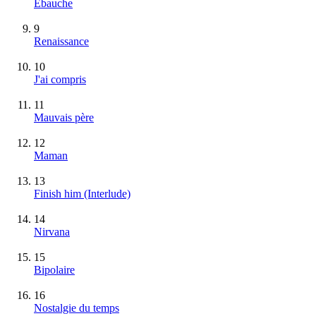
Ébauche
9
Renaissance
10
J'ai compris
11
Mauvais père
12
Maman
13
Finish him (Interlude)
14
Nirvana
15
Bipolaire
16
Nostalgie du temps