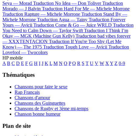
Seya —
Morad
Traduction No Idea —
Don Toliver
Traduction
Morado —
J Balvin
Traduction Hard For Me —
Michele Morrone
Traduction Rapture —
Michele Morrone
Traduction Stand By —
Michele Morrone
Traduction Agua —
Tainy
Traduction Forever
Yours —
Avicii
Traduction Come & Go —
Juice WRLD
Traduction
You Need to Calm Down —
Taylor Swift
Traduction I Think I’m
Okay —
MGK (Machine Gun Kelly)
Traduction bad vibes forever
—
XXXTENTACION
Traduction If You're Too Shy (Let Me
Know) —
The 1975
Traduction Tough Love —
Avicii
Traduction
Lovefool —
Twocolors
HP mobile
A
B
C
D
E
F
G
H
I
J
K
L
M
N
O
P
Q
R
S
T
U
V
W
X
Y
Z
0-9
Thématiques
Chansons pour faire le sexe
Rap Français
Chansons d'amour
Chansons des Guinguettes
Chansons de Rugby et 3ème mi-temps
Chanson bonne humeur
Plan de site