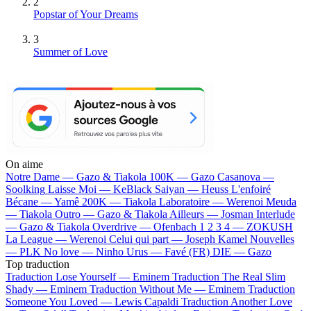
2
Popstar of Your Dreams
3
Summer of Love
On aime
Notre Dame —
Gazo & Tiakola
100K —
Gazo
Casanova —
Soolking
Laisse Moi —
KeBlack
Saiyan —
Heuss L'enfoiré
Bécane —
Yamê
200K —
Tiakola
Laboratoire —
Werenoi
Meuda
—
Tiakola
Outro —
Gazo & Tiakola
Ailleurs —
Josman
Interlude
—
Gazo & Tiakola
Overdrive —
Ofenbach
1 2 3 4 —
ZOKUSH
La League —
Werenoi
Celui qui part —
Joseph Kamel
Nouvelles
—
PLK
No love —
Ninho
Urus —
Favé (FR)
DIE —
Gazo
Top traduction
Traduction Lose Yourself —
Eminem
Traduction The Real Slim
Shady —
Eminem
Traduction Without Me —
Eminem
Traduction
Someone You Loved —
Lewis Capaldi
Traduction Another Love