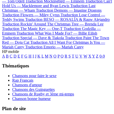
—
Tom Odell
Traduction Mockingbird —
Eminem
Traduction Can't
Hold Us —
Macklemore and Ryan Lewis
Traduction Last
Christmas —
Wham
Traduction Demons —
Imagine Dragons
Traduction Flowers —
Miley Cyrus
Traduction Lose Control —
Teddy Swims
Traduction BESO —
ROSALÍA & Rauw Alejandro
Traduction Rockin' Around The Christmas Tree —
Brenda Lee
Traduction The Magic Key —
One-T
Traduction Godzilla —
Eminem
Traduction What Was I Made For? —
Billie Eilish
Traduction Special —
Dave & Tiakola
Traduction Paint The Town
Red —
Doja Cat
Traduction All I Want For Christmas Is You —
Mariah Carey
Traduction Emorio —
Mariah Carey
HP mobile
A
B
C
D
E
F
G
H
I
J
K
L
M
N
O
P
Q
R
S
T
U
V
W
X
Y
Z
0-9
Thématiques
Chansons pour faire le sexe
Rap Français
Chansons d'amour
Chansons des Guinguettes
Chansons de Rugby et 3ème mi-temps
Chanson bonne humeur
Plan de site