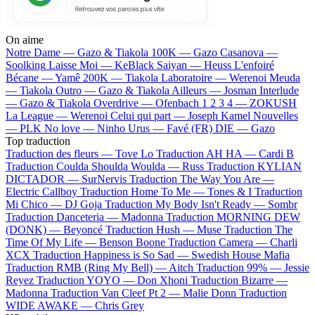
On aime
Notre Dame —
Gazo & Tiakola
100K —
Gazo
Casanova —
Soolking
Laisse Moi —
KeBlack
Saiyan —
Heuss L'enfoiré
Bécane —
Yamê
200K —
Tiakola
Laboratoire —
Werenoi
Meuda
—
Tiakola
Outro —
Gazo & Tiakola
Ailleurs —
Josman
Interlude
—
Gazo & Tiakola
Overdrive —
Ofenbach
1 2 3 4 —
ZOKUSH
La League —
Werenoi
Celui qui part —
Joseph Kamel
Nouvelles
—
PLK
No love —
Ninho
Urus —
Favé (FR)
DIE —
Gazo
Top traduction
Traduction des fleurs —
Tove Lo
Traduction AH HA —
Cardi B
Traduction Coulda Shoulda Woulda —
Russ
Traduction KYLIAN
DICTADOR —
SurNervis
Traduction The Way You Are —
Electric Callboy
Traduction Home To Me —
Tones & I
Traduction
Mi Chico —
DJ Goja
Traduction My Body Isn't Ready —
Sombr
Traduction Danceteria —
Madonna
Traduction MORNING DEW
(DONK) —
Beyoncé
Traduction Hush —
Muse
Traduction The
Time Of My Life —
Benson Boone
Traduction Camera —
Charli
XCX
Traduction Happiness is So Sad —
Swedish House Mafia
Traduction RMB (Ring My Bell) —
Aitch
Traduction 99% —
Jessie
Reyez
Traduction YOYO —
Don Xhoni
Traduction Bizarre —
Madonna
Traduction Van Cleef Pt 2 —
Malie Donn
Traduction
WIDE AWAKE —
Chris Grey