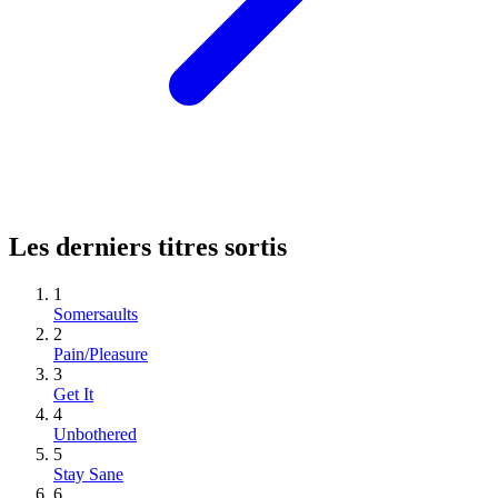
Les derniers titres sortis
1
Somersaults
2
Pain/Pleasure
3
Get It
4
Unbothered
5
Stay Sane
6