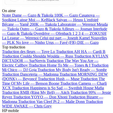
On aime
Notre Dame —
Gazo & Tiakola
100K —
Gazo
Casanova —
Soolking
Laisse Moi —
KeBlack
Saiyan —
Heuss L'enfoiré
Bécane —
Yamê
200K —
Tiakola
Laboratoire —
Werenoi
Meuda
—
Tiakola
Outro —
Gazo & Tiakola
Ailleurs —
Josman
Interlude
—
Gazo & Tiakola
Overdrive —
Ofenbach
1 2 3 4 —
ZOKUSH
La League —
Werenoi
Celui qui part —
Joseph Kamel
Nouvelles
—
PLK
No love —
Ninho
Urus —
Favé (FR)
DIE —
Gazo
Top traduction
Traduction des fleurs —
Tove Lo
Traduction AH HA —
Cardi B
Traduction Coulda Shoulda Woulda —
Russ
Traduction KYLIAN
DICTADOR —
SurNervis
Traduction The Way You Are —
Electric Callboy
Traduction Home To Me —
Tones & I
Traduction
Mi Chico —
DJ Goja
Traduction My Body Isn't Ready —
Sombr
Traduction Danceteria —
Madonna
Traduction MORNING DEW
(DONK) —
Beyoncé
Traduction Hush —
Muse
Traduction The
Time Of My Life —
Benson Boone
Traduction Camera —
Charli
XCX
Traduction Happiness is So Sad —
Swedish House Mafia
Traduction RMB (Ring My Bell) —
Aitch
Traduction 99% —
Jessie
Reyez
Traduction YOYO —
Don Xhoni
Traduction Bizarre —
Madonna
Traduction Van Cleef Pt 2 —
Malie Donn
Traduction
WIDE AWAKE —
Chris Grey
HP mobile