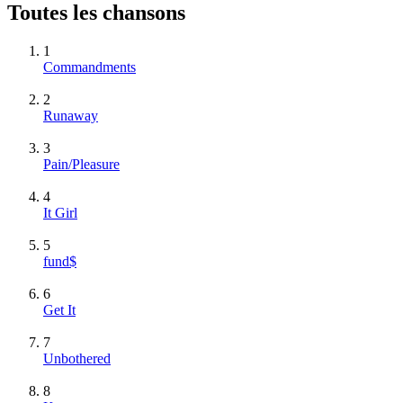
Toutes les chansons
1
Commandments
2
Runaway
3
Pain/Pleasure
4
It Girl
5
fund$
6
Get It
7
Unbothered
8