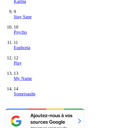
Karma
9
Stay Sane
10
Psycho
11
Euphoria
12
Play
13
My Name
14
Somersaults