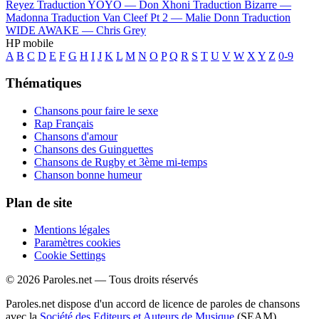
Reyez
Traduction YOYO —
Don Xhoni
Traduction Bizarre —
Madonna
Traduction Van Cleef Pt 2 —
Malie Donn
Traduction
WIDE AWAKE —
Chris Grey
HP mobile
A
B
C
D
E
F
G
H
I
J
K
L
M
N
O
P
Q
R
S
T
U
V
W
X
Y
Z
0-9
Thématiques
Chansons pour faire le sexe
Rap Français
Chansons d'amour
Chansons des Guinguettes
Chansons de Rugby et 3ème mi-temps
Chanson bonne humeur
Plan de site
Mentions légales
Paramètres cookies
Cookie Settings
© 2026 Paroles.net — Tous droits réservés
Paroles.net dispose d'un accord de licence de paroles de chansons
avec la
Société des Editeurs et Auteurs de Musique
(SEAM)