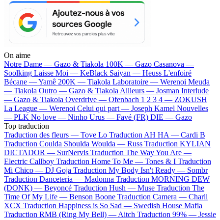
On aime
Notre Dame —
Gazo & Tiakola
100K —
Gazo
Casanova —
Soolking
Laisse Moi —
KeBlack
Saiyan —
Heuss L'enfoiré
Bécane —
Yamê
200K —
Tiakola
Laboratoire —
Werenoi
Meuda
—
Tiakola
Outro —
Gazo & Tiakola
Ailleurs —
Josman
Interlude
—
Gazo & Tiakola
Overdrive —
Ofenbach
1 2 3 4 —
ZOKUSH
La League —
Werenoi
Celui qui part —
Joseph Kamel
Nouvelles
—
PLK
No love —
Ninho
Urus —
Favé (FR)
DIE —
Gazo
Top traduction
Traduction des fleurs —
Tove Lo
Traduction AH HA —
Cardi B
Traduction Coulda Shoulda Woulda —
Russ
Traduction KYLIAN
DICTADOR —
SurNervis
Traduction The Way You Are —
Electric Callboy
Traduction Home To Me —
Tones & I
Traduction
Mi Chico —
DJ Goja
Traduction My Body Isn't Ready —
Sombr
Traduction Danceteria —
Madonna
Traduction MORNING DEW
(DONK) —
Beyoncé
Traduction Hush —
Muse
Traduction The
Time Of My Life —
Benson Boone
Traduction Camera —
Charli
XCX
Traduction Happiness is So Sad —
Swedish House Mafia
Traduction RMB (Ring My Bell) —
Aitch
Traduction 99% —
Jessie