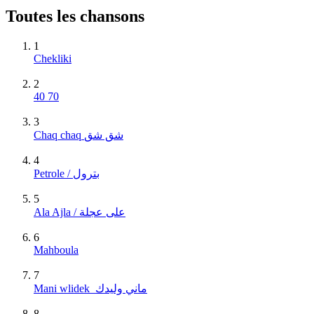
Toutes les chansons
1
Chekliki
2
40 70
3
Chaq chaq شق شق
4
Petrole / بترول
5
Ala Ajla / على عجلة
6
Mahboula
7
Mani wlidek_ماني وليدك
8