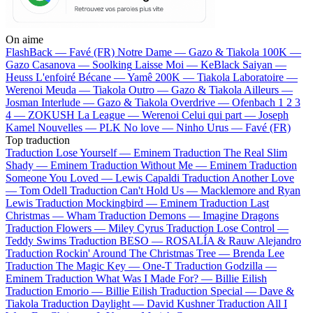
On aime
FlashBack —
Favé (FR)
Notre Dame —
Gazo & Tiakola
100K —
Gazo
Casanova —
Soolking
Laisse Moi —
KeBlack
Saiyan —
Heuss L'enfoiré
Bécane —
Yamê
200K —
Tiakola
Laboratoire —
Werenoi
Meuda —
Tiakola
Outro —
Gazo & Tiakola
Ailleurs —
Josman
Interlude —
Gazo & Tiakola
Overdrive —
Ofenbach
1 2 3
4 —
ZOKUSH
La League —
Werenoi
Celui qui part —
Joseph
Kamel
Nouvelles —
PLK
No love —
Ninho
Urus —
Favé (FR)
Top traduction
Traduction Lose Yourself —
Eminem
Traduction The Real Slim
Shady —
Eminem
Traduction Without Me —
Eminem
Traduction
Someone You Loved —
Lewis Capaldi
Traduction Another Love
—
Tom Odell
Traduction Can't Hold Us —
Macklemore and Ryan
Lewis
Traduction Mockingbird —
Eminem
Traduction Last
Christmas —
Wham
Traduction Demons —
Imagine Dragons
Traduction Flowers —
Miley Cyrus
Traduction Lose Control —
Teddy Swims
Traduction BESO —
ROSALÍA & Rauw Alejandro
Traduction Rockin' Around The Christmas Tree —
Brenda Lee
Traduction The Magic Key —
One-T
Traduction Godzilla —
Eminem
Traduction What Was I Made For? —
Billie Eilish
Traduction Emorio —
Billie Eilish
Traduction Special —
Dave &
Tiakola
Traduction Daylight —
David Kushner
Traduction All I