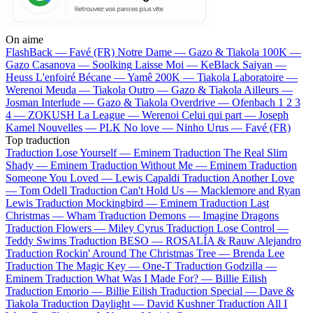
On aime
FlashBack —
Favé (FR)
Notre Dame —
Gazo & Tiakola
100K —
Gazo
Casanova —
Soolking
Laisse Moi —
KeBlack
Saiyan —
Heuss L'enfoiré
Bécane —
Yamê
200K —
Tiakola
Laboratoire —
Werenoi
Meuda —
Tiakola
Outro —
Gazo & Tiakola
Ailleurs —
Josman
Interlude —
Gazo & Tiakola
Overdrive —
Ofenbach
1 2 3
4 —
ZOKUSH
La League —
Werenoi
Celui qui part —
Joseph
Kamel
Nouvelles —
PLK
No love —
Ninho
Urus —
Favé (FR)
Top traduction
Traduction Lose Yourself —
Eminem
Traduction The Real Slim
Shady —
Eminem
Traduction Without Me —
Eminem
Traduction
Someone You Loved —
Lewis Capaldi
Traduction Another Love
—
Tom Odell
Traduction Can't Hold Us —
Macklemore and Ryan
Lewis
Traduction Mockingbird —
Eminem
Traduction Last
Christmas —
Wham
Traduction Demons —
Imagine Dragons
Traduction Flowers —
Miley Cyrus
Traduction Lose Control —
Teddy Swims
Traduction BESO —
ROSALÍA & Rauw Alejandro
Traduction Rockin' Around The Christmas Tree —
Brenda Lee
Traduction The Magic Key —
One-T
Traduction Godzilla —
Eminem
Traduction What Was I Made For? —
Billie Eilish
Traduction Emorio —
Billie Eilish
Traduction Special —
Dave &
Tiakola
Traduction Daylight —
David Kushner
Traduction All I