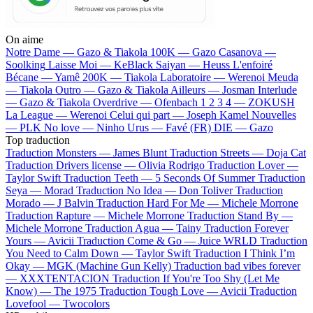
On aime
Notre Dame —
Gazo & Tiakola
100K —
Gazo
Casanova —
Soolking
Laisse Moi —
KeBlack
Saiyan —
Heuss L'enfoiré
Bécane —
Yamê
200K —
Tiakola
Laboratoire —
Werenoi
Meuda
—
Tiakola
Outro —
Gazo & Tiakola
Ailleurs —
Josman
Interlude
—
Gazo & Tiakola
Overdrive —
Ofenbach
1 2 3 4 —
ZOKUSH
La League —
Werenoi
Celui qui part —
Joseph Kamel
Nouvelles
—
PLK
No love —
Ninho
Urus —
Favé (FR)
DIE —
Gazo
Top traduction
Traduction Monsters —
James Blunt
Traduction Streets —
Doja Cat
Traduction Drivers license —
Olivia Rodrigo
Traduction Lover —
Taylor Swift
Traduction Teeth —
5 Seconds Of Summer
Traduction
Seya —
Morad
Traduction No Idea —
Don Toliver
Traduction
Morado —
J Balvin
Traduction Hard For Me —
Michele Morrone
Traduction Rapture —
Michele Morrone
Traduction Stand By —
Michele Morrone
Traduction Agua —
Tainy
Traduction Forever
Yours —
Avicii
Traduction Come & Go —
Juice WRLD
Traduction
You Need to Calm Down —
Taylor Swift
Traduction I Think I’m
Okay —
MGK (Machine Gun Kelly)
Traduction bad vibes forever
—
XXXTENTACION
Traduction If You're Too Shy (Let Me
Know) —
The 1975
Traduction Tough Love —
Avicii
Traduction
Lovefool —
Twocolors