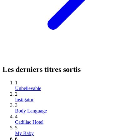
Les derniers titres sortis
1
Unbelievable
2
Instigator
3
Body Language
4
Cadillac Hotel
5
My Baby
6