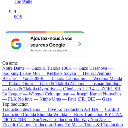
The Waltz
9
SOS
On aime
Notre Dame —
Gazo & Tiakola
100K —
Gazo
Casanova —
Soolking
Laisse Moi —
KeBlack
Saiyan —
Heuss L'enfoiré
Bécane —
Yamê
200K —
Tiakola
Laboratoire —
Werenoi
Meuda
—
Tiakola
Outro —
Gazo & Tiakola
Ailleurs —
Josman
Interlude
—
Gazo & Tiakola
Overdrive —
Ofenbach
1 2 3 4 —
ZOKUSH
La League —
Werenoi
Celui qui part —
Joseph Kamel
Nouvelles
—
PLK
No love —
Ninho
Urus —
Favé (FR)
DIE —
Gazo
Top traduction
Traduction des fleurs —
Tove Lo
Traduction AH HA —
Cardi B
Traduction Coulda Shoulda Woulda —
Russ
Traduction KYLIAN
DICTADOR —
SurNervis
Traduction The Way You Are —
Electric Callboy
Traduction Home To Me —
Tones & I
Traduction