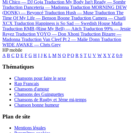
Mi Chico —
DJ Goja
Traduction My Body Isn't Ready —
Sombr
Traduction Danceteria —
Madonna
Traduction MORNING DEW
(DONK) —
Beyoncé
Traduction Hush —
Muse
Traduction The
Time Of My Life —
Benson Boone
Traduction Camera —
Charli
XCX
Traduction Happiness is So Sad —
Swedish House Mafia
Traduction RMB (Ring My Bell) —
Aitch
Traduction 99% —
Jessie
Reyez
Traduction YOYO —
Don Xhoni
Traduction Bizarre —
Madonna
Traduction Van Cleef Pt 2 —
Malie Donn
Traduction
WIDE AWAKE —
Chris Grey
HP mobile
A
B
C
D
E
F
G
H
I
J
K
L
M
N
O
P
Q
R
S
T
U
V
W
X
Y
Z
0-9
Thématiques
Chansons pour faire le sexe
Rap Français
Chansons d'amour
Chansons des Guinguettes
Chansons de Rugby et 3ème mi-temps
Chanson bonne humeur
Plan de site
Mentions légales