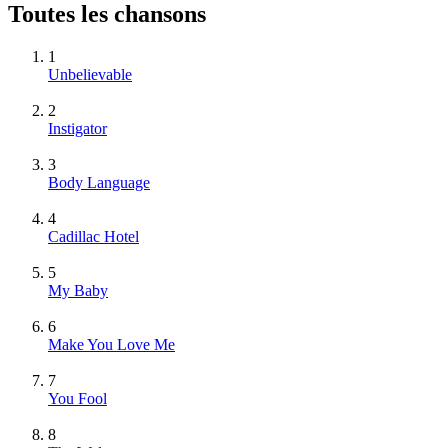
Toutes les chansons
1
Unbelievable
2
Instigator
3
Body Language
4
Cadillac Hotel
5
My Baby
6
Make You Love Me
7
You Fool
8