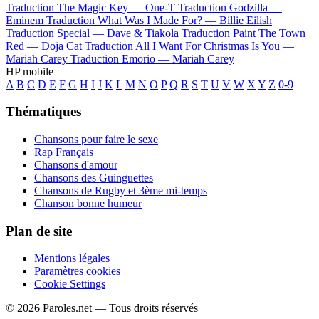
Traduction The Magic Key —
One-T
Traduction Godzilla —
Eminem
Traduction What Was I Made For? —
Billie Eilish
Traduction Special —
Dave & Tiakola
Traduction Paint The Town
Red —
Doja Cat
Traduction All I Want For Christmas Is You —
Mariah Carey
Traduction Emorio —
Mariah Carey
HP mobile
A
B
C
D
E
F
G
H
I
J
K
L
M
N
O
P
Q
R
S
T
U
V
W
X
Y
Z
0-9
Thématiques
Chansons pour faire le sexe
Rap Français
Chansons d'amour
Chansons des Guinguettes
Chansons de Rugby et 3ème mi-temps
Chanson bonne humeur
Plan de site
Mentions légales
Paramètres cookies
Cookie Settings
© 2026 Paroles.net — Tous droits réservés