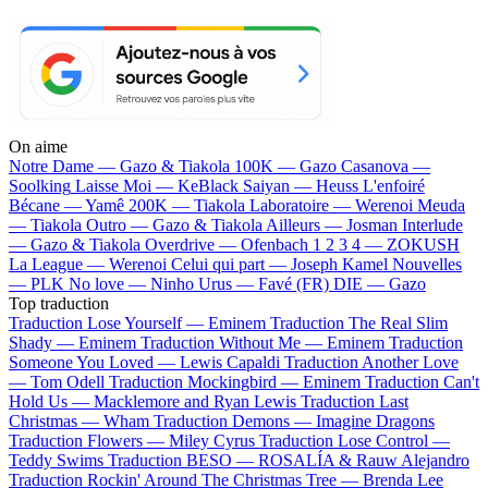
On aime
Notre Dame —
Gazo & Tiakola
100K —
Gazo
Casanova —
Soolking
Laisse Moi —
KeBlack
Saiyan —
Heuss L'enfoiré
Bécane —
Yamê
200K —
Tiakola
Laboratoire —
Werenoi
Meuda
—
Tiakola
Outro —
Gazo & Tiakola
Ailleurs —
Josman
Interlude
—
Gazo & Tiakola
Overdrive —
Ofenbach
1 2 3 4 —
ZOKUSH
La League —
Werenoi
Celui qui part —
Joseph Kamel
Nouvelles
—
PLK
No love —
Ninho
Urus —
Favé (FR)
DIE —
Gazo
Top traduction
Traduction Lose Yourself —
Eminem
Traduction The Real Slim
Shady —
Eminem
Traduction Without Me —
Eminem
Traduction
Someone You Loved —
Lewis Capaldi
Traduction Another Love
—
Tom Odell
Traduction Mockingbird —
Eminem
Traduction Can't
Hold Us —
Macklemore and Ryan Lewis
Traduction Last
Christmas —
Wham
Traduction Demons —
Imagine Dragons
Traduction Flowers —
Miley Cyrus
Traduction Lose Control —
Teddy Swims
Traduction BESO —
ROSALÍA & Rauw Alejandro
Traduction Rockin' Around The Christmas Tree —
Brenda Lee