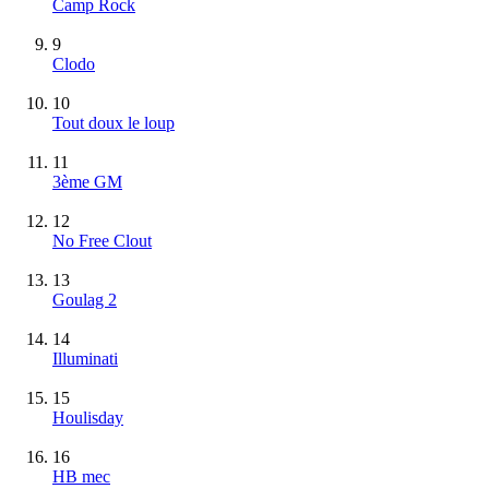
Camp Rock
9
Clodo
10
Tout doux le loup
11
3ème GM
12
No Free Clout
13
Goulag 2
14
Illuminati
15
Houlisday
16
HB mec