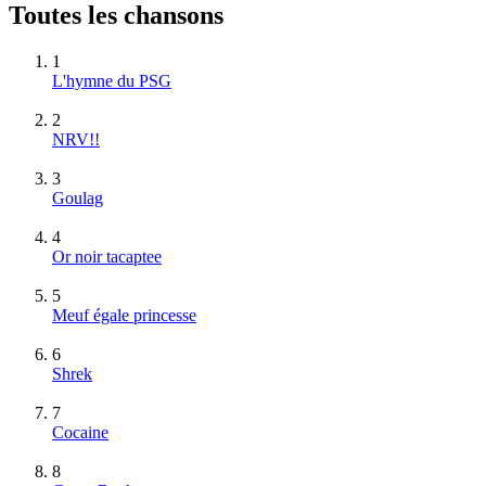
Toutes les chansons
1
L'hymne du PSG
2
NRV!!
3
Goulag
4
Or noir tacaptee
5
Meuf égale princesse
6
Shrek
7
Cocaine
8