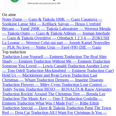
On aime
Notre Dame —
Gazo & Tiakola
100K —
Gazo
Casanova —
Soolking
Laisse Moi —
KeBlack
Saiyan —
Heuss L'enfoiré
Bécane —
Yamê
200K —
Tiakola
Laboratoire —
Werenoi
Meuda
—
Tiakola
Outro —
Gazo & Tiakola
Ailleurs —
Josman
Interlude
—
Gazo & Tiakola
Overdrive —
Ofenbach
1 2 3 4 —
ZOKUSH
La League —
Werenoi
Celui qui part —
Joseph Kamel
Nouvelles
—
PLK
No love —
Ninho
Urus —
Favé (FR)
DIE —
Gazo
Top traduction
Traduction Lose Yourself —
Eminem
Traduction The Real Slim
Shady —
Eminem
Traduction Without Me —
Eminem
Traduction
Someone You Loved —
Lewis Capaldi
Traduction Another Love
—
Tom Odell
Traduction Mockingbird —
Eminem
Traduction Can't
Hold Us —
Macklemore and Ryan Lewis
Traduction Last
Christmas —
Wham
Traduction Demons —
Imagine Dragons
Traduction Flowers —
Miley Cyrus
Traduction Lose Control —
Teddy Swims
Traduction BESO —
ROSALÍA & Rauw Alejandro
Traduction Rockin' Around The Christmas Tree —
Brenda Lee
Traduction The Magic Key —
One-T
Traduction Godzilla —
Eminem
Traduction What Was I Made For? —
Billie Eilish
Traduction Special —
Dave & Tiakola
Traduction Paint The Town
Red —
Doja Cat
Traduction All I Want For Christmas Is You —