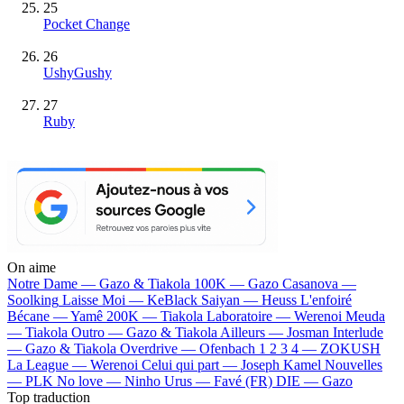
25
Pocket Change
26
UshyGushy
27
Ruby
On aime
Notre Dame —
Gazo & Tiakola
100K —
Gazo
Casanova —
Soolking
Laisse Moi —
KeBlack
Saiyan —
Heuss L'enfoiré
Bécane —
Yamê
200K —
Tiakola
Laboratoire —
Werenoi
Meuda
—
Tiakola
Outro —
Gazo & Tiakola
Ailleurs —
Josman
Interlude
—
Gazo & Tiakola
Overdrive —
Ofenbach
1 2 3 4 —
ZOKUSH
La League —
Werenoi
Celui qui part —
Joseph Kamel
Nouvelles
—
PLK
No love —
Ninho
Urus —
Favé (FR)
DIE —
Gazo
Top traduction