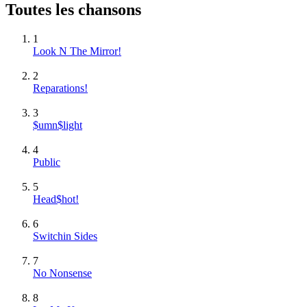
Toutes les chansons
1
Look N The Mirror!
2
Reparations!
3
$umn$light
4
Public
5
Head$hot!
6
Switchin Sides
7
No Nonsense
8