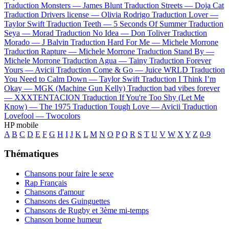
Traduction Monsters —
James Blunt
Traduction Streets —
Doja Cat
Traduction Drivers license —
Olivia Rodrigo
Traduction Lover —
Taylor Swift
Traduction Teeth —
5 Seconds Of Summer
Traduction
Seya —
Morad
Traduction No Idea —
Don Toliver
Traduction
Morado —
J Balvin
Traduction Hard For Me —
Michele Morrone
Traduction Rapture —
Michele Morrone
Traduction Stand By —
Michele Morrone
Traduction Agua —
Tainy
Traduction Forever
Yours —
Avicii
Traduction Come & Go —
Juice WRLD
Traduction
You Need to Calm Down —
Taylor Swift
Traduction I Think I’m
Okay —
MGK (Machine Gun Kelly)
Traduction bad vibes forever
—
XXXTENTACION
Traduction If You're Too Shy (Let Me
Know) —
The 1975
Traduction Tough Love —
Avicii
Traduction
Lovefool —
Twocolors
HP mobile
A
B
C
D
E
F
G
H
I
J
K
L
M
N
O
P
Q
R
S
T
U
V
W
X
Y
Z
0-9
Thématiques
Chansons pour faire le sexe
Rap Français
Chansons d'amour
Chansons des Guinguettes
Chansons de Rugby et 3ème mi-temps
Chanson bonne humeur