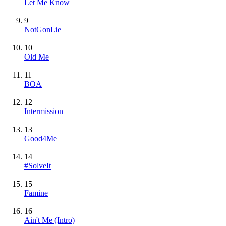
Let Me Know
9
NotGonLie
10
Old Me
11
BOA
12
Intermission
13
Good4Me
14
#SolveIt
15
Famine
16
Ain't Me (Intro)