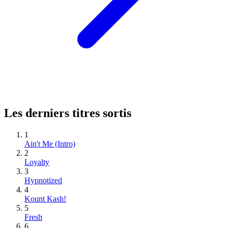
Les derniers titres sortis
1
Ain't Me (Intro)
2
Loyalty
3
Hypnotized
4
Kount Kash!
5
Fresh
6