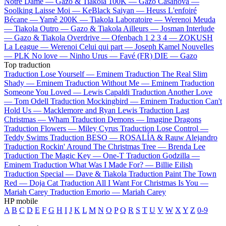
Notre Dame —
Gazo & Tiakola
100K —
Gazo
Casanova —
Soolking
Laisse Moi —
KeBlack
Saiyan —
Heuss L'enfoiré
Bécane —
Yamê
200K —
Tiakola
Laboratoire —
Werenoi
Meuda
—
Tiakola
Outro —
Gazo & Tiakola
Ailleurs —
Josman
Interlude
—
Gazo & Tiakola
Overdrive —
Ofenbach
1 2 3 4 —
ZOKUSH
La League —
Werenoi
Celui qui part —
Joseph Kamel
Nouvelles
—
PLK
No love —
Ninho
Urus —
Favé (FR)
DIE —
Gazo
Top traduction
Traduction Lose Yourself —
Eminem
Traduction The Real Slim
Shady —
Eminem
Traduction Without Me —
Eminem
Traduction
Someone You Loved —
Lewis Capaldi
Traduction Another Love
—
Tom Odell
Traduction Mockingbird —
Eminem
Traduction Can't
Hold Us —
Macklemore and Ryan Lewis
Traduction Last
Christmas —
Wham
Traduction Demons —
Imagine Dragons
Traduction Flowers —
Miley Cyrus
Traduction Lose Control —
Teddy Swims
Traduction BESO —
ROSALÍA & Rauw Alejandro
Traduction Rockin' Around The Christmas Tree —
Brenda Lee
Traduction The Magic Key —
One-T
Traduction Godzilla —
Eminem
Traduction What Was I Made For? —
Billie Eilish
Traduction Special —
Dave & Tiakola
Traduction Paint The Town
Red —
Doja Cat
Traduction All I Want For Christmas Is You —
Mariah Carey
Traduction Emorio —
Mariah Carey
HP mobile
A
B
C
D
E
F
G
H
I
J
K
L
M
N
O
P
Q
R
S
T
U
V
W
X
Y
Z
0-9