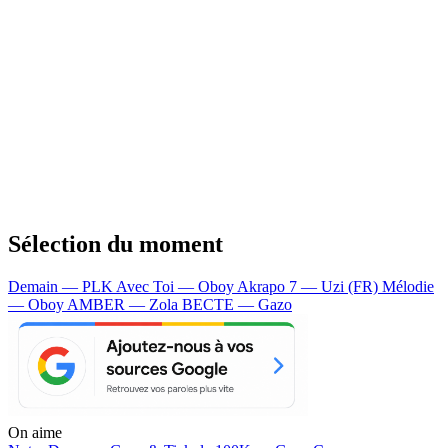
Sélection du moment
Demain — PLK
Avec Toi — Oboy
Akrapo 7 — Uzi (FR)
Mélodie
— Oboy
AMBER — Zola
BECTE — Gazo
On aime