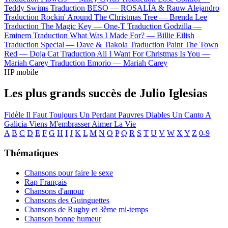
Teddy Swims
Traduction BESO —
ROSALÍA & Rauw Alejandro
Traduction Rockin' Around The Christmas Tree —
Brenda Lee
Traduction The Magic Key —
One-T
Traduction Godzilla —
Eminem
Traduction What Was I Made For? —
Billie Eilish
Traduction Special —
Dave & Tiakola
Traduction Paint The Town
Red —
Doja Cat
Traduction All I Want For Christmas Is You —
Mariah Carey
Traduction Emorio —
Mariah Carey
HP mobile
Les plus grands succès de Julio Iglesias
Fidèle
Il Faut Toujours Un Perdant
Pauvres Diables
Un Canto A
Galicia
Viens M'embrasser
Aimer La Vie
A
B
C
D
E
F
G
H
I
J
K
L
M
N
O
P
Q
R
S
T
U
V
W
X
Y
Z
0-9
Thématiques
Chansons pour faire le sexe
Rap Français
Chansons d'amour
Chansons des Guinguettes
Chansons de Rugby et 3ème mi-temps
Chanson bonne humeur