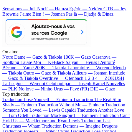
Sensations — JuL
Nocif — Hamza
Egérie — Nekfeu
GTB — Jey
Brownie
J'aime Bien ! — Josman
Pas là — Djadja & Dinaz
On aime
Notre Dame —
Gazo & Tiakola
100K —
Gazo
Casanova —
Soolking
Laisse Moi —
KeBlack
Saiyan —
Heuss L'enfoiré
Bécane —
Yamê
200K —
Tiakola
Laboratoire —
Werenoi
Meuda
—
Tiakola
Outro —
Gazo & Tiakola
Ailleurs —
Josman
Interlude
—
Gazo & Tiakola
Overdrive —
Ofenbach
1 2 3 4 —
ZOKUSH
La League —
Werenoi
Celui qui part —
Joseph Kamel
Nouvelles
—
PLK
No love —
Ninho
Urus —
Favé (FR)
DIE —
Gazo
Top traduction
Traduction Lose Yourself —
Eminem
Traduction The Real Slim
Shady —
Eminem
Traduction Without Me —
Eminem
Traduction
Someone You Loved —
Lewis Capaldi
Traduction Another Love
—
Tom Odell
Traduction Mockingbird —
Eminem
Traduction Can't
Hold Us —
Macklemore and Ryan Lewis
Traduction Last
Christmas —
Wham
Traduction Demons —
Imagine Dragons
Traduction Flowers —
Miley Cyrus
Traduction Lose Control —