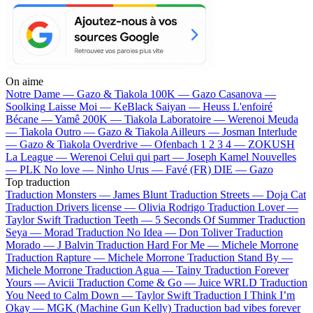
On aime
Notre Dame —
Gazo & Tiakola
100K —
Gazo
Casanova —
Soolking
Laisse Moi —
KeBlack
Saiyan —
Heuss L'enfoiré
Bécane —
Yamê
200K —
Tiakola
Laboratoire —
Werenoi
Meuda
—
Tiakola
Outro —
Gazo & Tiakola
Ailleurs —
Josman
Interlude
—
Gazo & Tiakola
Overdrive —
Ofenbach
1 2 3 4 —
ZOKUSH
La League —
Werenoi
Celui qui part —
Joseph Kamel
Nouvelles
—
PLK
No love —
Ninho
Urus —
Favé (FR)
DIE —
Gazo
Top traduction
Traduction Monsters —
James Blunt
Traduction Streets —
Doja Cat
Traduction Drivers license —
Olivia Rodrigo
Traduction Lover —
Taylor Swift
Traduction Teeth —
5 Seconds Of Summer
Traduction
Seya —
Morad
Traduction No Idea —
Don Toliver
Traduction
Morado —
J Balvin
Traduction Hard For Me —
Michele Morrone
Traduction Rapture —
Michele Morrone
Traduction Stand By —
Michele Morrone
Traduction Agua —
Tainy
Traduction Forever
Yours —
Avicii
Traduction Come & Go —
Juice WRLD
Traduction
You Need to Calm Down —
Taylor Swift
Traduction I Think I’m
Okay —
MGK (Machine Gun Kelly)
Traduction bad vibes forever