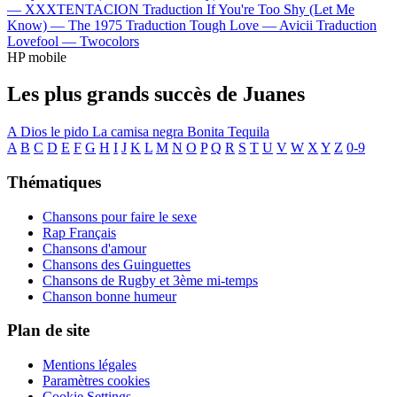
—
XXXTENTACION
Traduction If You're Too Shy (Let Me
Know) —
The 1975
Traduction Tough Love —
Avicii
Traduction
Lovefool —
Twocolors
HP mobile
Les plus grands succès de Juanes
A Dios le pido
La camisa negra
Bonita
Tequila
A
B
C
D
E
F
G
H
I
J
K
L
M
N
O
P
Q
R
S
T
U
V
W
X
Y
Z
0-9
Thématiques
Chansons pour faire le sexe
Rap Français
Chansons d'amour
Chansons des Guinguettes
Chansons de Rugby et 3ème mi-temps
Chanson bonne humeur
Plan de site
Mentions légales
Paramètres cookies
Cookie Settings