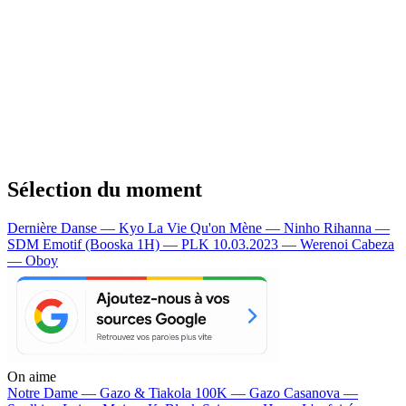
Sélection du moment
Dernière Danse — Kyo
La Vie Qu'on Mène — Ninho
Rihanna —
SDM
Emotif (Booska 1H) — PLK
10.03.2023 — Werenoi
Cabeza
— Oboy
On aime
Notre Dame —
Gazo & Tiakola
100K —
Gazo
Casanova —