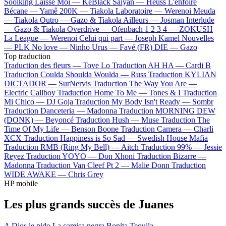
Soolking
Laisse Moi —
KeBlack
Saiyan —
Heuss L'enfoiré
Bécane —
Yamê
200K —
Tiakola
Laboratoire —
Werenoi
Meuda
—
Tiakola
Outro —
Gazo & Tiakola
Ailleurs —
Josman
Interlude
—
Gazo & Tiakola
Overdrive —
Ofenbach
1 2 3 4 —
ZOKUSH
La League —
Werenoi
Celui qui part —
Joseph Kamel
Nouvelles
—
PLK
No love —
Ninho
Urus —
Favé (FR)
DIE —
Gazo
Top traduction
Traduction des fleurs —
Tove Lo
Traduction AH HA —
Cardi B
Traduction Coulda Shoulda Woulda —
Russ
Traduction KYLIAN
DICTADOR —
SurNervis
Traduction The Way You Are —
Electric Callboy
Traduction Home To Me —
Tones & I
Traduction
Mi Chico —
DJ Goja
Traduction My Body Isn't Ready —
Sombr
Traduction Danceteria —
Madonna
Traduction MORNING DEW
(DONK) —
Beyoncé
Traduction Hush —
Muse
Traduction The
Time Of My Life —
Benson Boone
Traduction Camera —
Charli
XCX
Traduction Happiness is So Sad —
Swedish House Mafia
Traduction RMB (Ring My Bell) —
Aitch
Traduction 99% —
Jessie
Reyez
Traduction YOYO —
Don Xhoni
Traduction Bizarre —
Madonna
Traduction Van Cleef Pt 2 —
Malie Donn
Traduction
WIDE AWAKE —
Chris Grey
HP mobile
Les plus grands succès de Juanes
A Dios le pido
La camisa negra
Bonita
Tequila