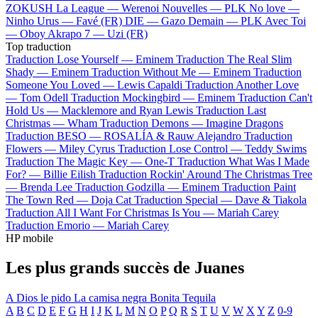
ZOKUSH
La League —
Werenoi
Nouvelles —
PLK
No love —
Ninho
Urus —
Favé (FR)
DIE —
Gazo
Demain —
PLK
Avec Toi
—
Oboy
Akrapo 7 —
Uzi (FR)
Top traduction
Traduction Lose Yourself —
Eminem
Traduction The Real Slim
Shady —
Eminem
Traduction Without Me —
Eminem
Traduction
Someone You Loved —
Lewis Capaldi
Traduction Another Love
—
Tom Odell
Traduction Mockingbird —
Eminem
Traduction Can't
Hold Us —
Macklemore and Ryan Lewis
Traduction Last
Christmas —
Wham
Traduction Demons —
Imagine Dragons
Traduction BESO —
ROSALÍA & Rauw Alejandro
Traduction
Flowers —
Miley Cyrus
Traduction Lose Control —
Teddy Swims
Traduction The Magic Key —
One-T
Traduction What Was I Made
For? —
Billie Eilish
Traduction Rockin' Around The Christmas Tree
—
Brenda Lee
Traduction Godzilla —
Eminem
Traduction Paint
The Town Red —
Doja Cat
Traduction Special —
Dave & Tiakola
Traduction All I Want For Christmas Is You —
Mariah Carey
Traduction Emorio —
Mariah Carey
HP mobile
Les plus grands succès de Juanes
A Dios le pido
La camisa negra
Bonita
Tequila
A
B
C
D
E
F
G
H
I
J
K
L
M
N
O
P
Q
R
S
T
U
V
W
X
Y
Z
0-9