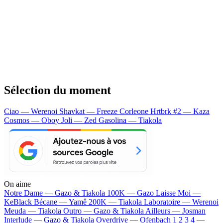
Sélection du moment
Ciao — Werenoi
Shavkat — Freeze Corleone
Hrtbrk #2 — Kaza
Cosmos — Oboy
Joli — Zed
Gasolina — Tiakola
On aime
Notre Dame —
Gazo & Tiakola
100K —
Gazo
Laisse Moi —
KeBlack
Bécane —
Yamê
200K —
Tiakola
Laboratoire —
Werenoi
Meuda —
Tiakola
Outro —
Gazo & Tiakola
Ailleurs —
Josman
Interlude —
Gazo & Tiakola
Overdrive —
Ofenbach
1 2 3 4 —