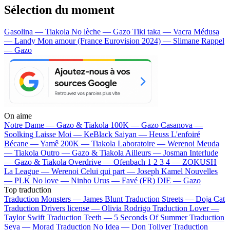
Sélection du moment
Gasolina — Tiakola
No lèche — Gazo
Tiki taka — Vacra
Médusa
— Landy
Mon amour (France Eurovision 2024) — Slimane
Rappel
— Gazo
On aime
Notre Dame —
Gazo & Tiakola
100K —
Gazo
Casanova —
Soolking
Laisse Moi —
KeBlack
Saiyan —
Heuss L'enfoiré
Bécane —
Yamê
200K —
Tiakola
Laboratoire —
Werenoi
Meuda
—
Tiakola
Outro —
Gazo & Tiakola
Ailleurs —
Josman
Interlude
—
Gazo & Tiakola
Overdrive —
Ofenbach
1 2 3 4 —
ZOKUSH
La League —
Werenoi
Celui qui part —
Joseph Kamel
Nouvelles
—
PLK
No love —
Ninho
Urus —
Favé (FR)
DIE —
Gazo
Top traduction
Traduction Monsters —
James Blunt
Traduction Streets —
Doja Cat
Traduction Drivers license —
Olivia Rodrigo
Traduction Lover —
Taylor Swift
Traduction Teeth —
5 Seconds Of Summer
Traduction
Seya —
Morad
Traduction No Idea —
Don Toliver
Traduction