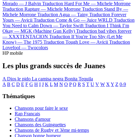
Morado —
J Balvin
Traduction Hard For Me —
Michele Morrone
Traduction Rapture —
Michele Morrone
Traduction Stand By —
Michele Morrone
Traduction Agua —
Tainy
Traduction Forever
Yours —
Avicii
Traduction Come & Go —
Juice WRLD
Traduction
You Need to Calm Down —
Taylor Swift
Traduction I Think I’m
Okay —
MGK (Machine Gun Kelly)
Traduction bad vibes forever
—
XXXTENTACION
Traduction If You're Too Shy (Let Me
Know) —
The 1975
Traduction Tough Love —
Avicii
Traduction
Lovefool —
Twocolors
HP mobile
Les plus grands succès de Juanes
A Dios le pido
La camisa negra
Bonita
Tequila
A
B
C
D
E
F
G
H
I
J
K
L
M
N
O
P
Q
R
S
T
U
V
W
X
Y
Z
0-9
Thématiques
Chansons pour faire le sexe
Rap Français
Chansons d'amour
Chansons des Guinguettes
Chansons de Rugby et 3ème mi-temps
Chanson bonne humeur