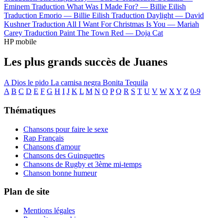
Eminem
Traduction What Was I Made For? —
Billie Eilish
Traduction Emorio —
Billie Eilish
Traduction Daylight —
David
Kushner
Traduction All I Want For Christmas Is You —
Mariah
Carey
Traduction Paint The Town Red —
Doja Cat
HP mobile
Les plus grands succès de Juanes
A Dios le pido
La camisa negra
Bonita
Tequila
A
B
C
D
E
F
G
H
I
J
K
L
M
N
O
P
Q
R
S
T
U
V
W
X
Y
Z
0-9
Thématiques
Chansons pour faire le sexe
Rap Français
Chansons d'amour
Chansons des Guinguettes
Chansons de Rugby et 3ème mi-temps
Chanson bonne humeur
Plan de site
Mentions légales