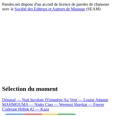
Paroles.net dispose d'un accord de licence de paroles de chansons
avec la
Société des Editeurs et Auteurs de Musique
(SEAM)
Sélection du moment
Dépassé — Nuit Incolore
J't'emmène Au Vent — Louise Attaque
MAHMOUMA — Niaks
Ciao — Werenoi
Shavkat — Freeze
Corleone
Hrtbrk #2 — Kaza