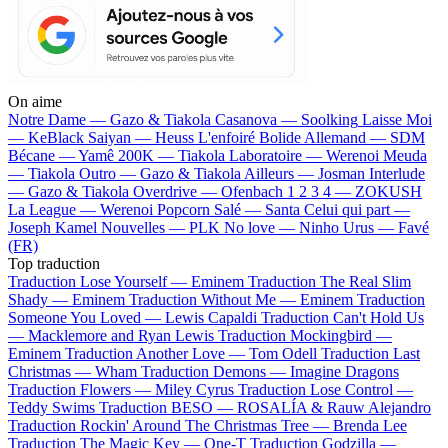
On aime
Notre Dame —
Gazo & Tiakola
Casanova —
Soolking
Laisse Moi
—
KeBlack
Saiyan —
Heuss L'enfoiré
Bolide Allemand —
SDM
Bécane —
Yamê
200K —
Tiakola
Laboratoire —
Werenoi
Meuda
—
Tiakola
Outro —
Gazo & Tiakola
Ailleurs —
Josman
Interlude
—
Gazo & Tiakola
Overdrive —
Ofenbach
1 2 3 4 —
ZOKUSH
La League —
Werenoi
Popcorn Salé —
Santa
Celui qui part —
Joseph Kamel
Nouvelles —
PLK
No love —
Ninho
Urus —
Favé
(FR)
Top traduction
Traduction Lose Yourself —
Eminem
Traduction The Real Slim
Shady —
Eminem
Traduction Without Me —
Eminem
Traduction
Someone You Loved —
Lewis Capaldi
Traduction Can't Hold Us
—
Macklemore and Ryan Lewis
Traduction Mockingbird —
Eminem
Traduction Another Love —
Tom Odell
Traduction Last
Christmas —
Wham
Traduction Demons —
Imagine Dragons
Traduction Flowers —
Miley Cyrus
Traduction Lose Control —
Teddy Swims
Traduction BESO —
ROSALÍA & Rauw Alejandro
Traduction Rockin' Around The Christmas Tree —
Brenda Lee
Traduction The Magic Key —
One-T
Traduction Godzilla —