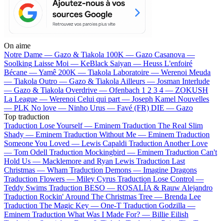
On aime
Notre Dame —
Gazo & Tiakola
100K —
Gazo
Casanova —
Soolking
Laisse Moi —
KeBlack
Saiyan —
Heuss L'enfoiré
Bécane —
Yamê
200K —
Tiakola
Laboratoire —
Werenoi
Meuda
—
Tiakola
Outro —
Gazo & Tiakola
Ailleurs —
Josman
Interlude
—
Gazo & Tiakola
Overdrive —
Ofenbach
1 2 3 4 —
ZOKUSH
La League —
Werenoi
Celui qui part —
Joseph Kamel
Nouvelles
—
PLK
No love —
Ninho
Urus —
Favé (FR)
DIE —
Gazo
Top traduction
Traduction Lose Yourself —
Eminem
Traduction The Real Slim
Shady —
Eminem
Traduction Without Me —
Eminem
Traduction
Someone You Loved —
Lewis Capaldi
Traduction Another Love
—
Tom Odell
Traduction Mockingbird —
Eminem
Traduction Can't
Hold Us —
Macklemore and Ryan Lewis
Traduction Last
Christmas —
Wham
Traduction Demons —
Imagine Dragons
Traduction Flowers —
Miley Cyrus
Traduction Lose Control —
Teddy Swims
Traduction BESO —
ROSALÍA & Rauw Alejandro
Traduction Rockin' Around The Christmas Tree —
Brenda Lee
Traduction The Magic Key —
One-T
Traduction Godzilla —
Eminem
Traduction What Was I Made For? —
Billie Eilish