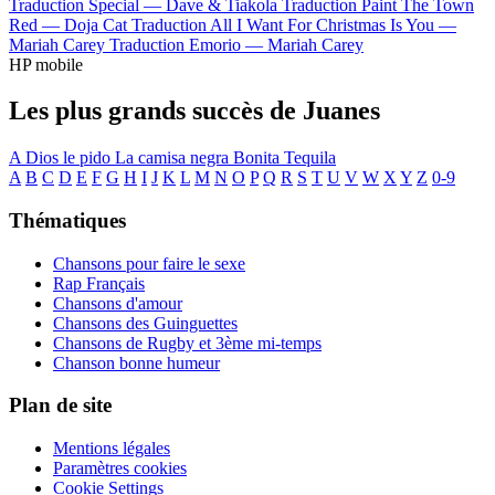
Traduction Special —
Dave & Tiakola
Traduction Paint The Town
Red —
Doja Cat
Traduction All I Want For Christmas Is You —
Mariah Carey
Traduction Emorio —
Mariah Carey
HP mobile
Les plus grands succès de Juanes
A Dios le pido
La camisa negra
Bonita
Tequila
A
B
C
D
E
F
G
H
I
J
K
L
M
N
O
P
Q
R
S
T
U
V
W
X
Y
Z
0-9
Thématiques
Chansons pour faire le sexe
Rap Français
Chansons d'amour
Chansons des Guinguettes
Chansons de Rugby et 3ème mi-temps
Chanson bonne humeur
Plan de site
Mentions légales
Paramètres cookies
Cookie Settings