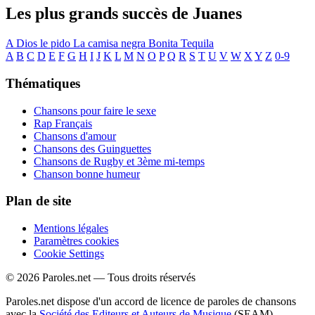
Les plus grands succès de Juanes
A Dios le pido
La camisa negra
Bonita
Tequila
A
B
C
D
E
F
G
H
I
J
K
L
M
N
O
P
Q
R
S
T
U
V
W
X
Y
Z
0-9
Thématiques
Chansons pour faire le sexe
Rap Français
Chansons d'amour
Chansons des Guinguettes
Chansons de Rugby et 3ème mi-temps
Chanson bonne humeur
Plan de site
Mentions légales
Paramètres cookies
Cookie Settings
© 2026 Paroles.net — Tous droits réservés
Paroles.net dispose d'un accord de licence de paroles de chansons
avec la
Société des Editeurs et Auteurs de Musique
(SEAM)