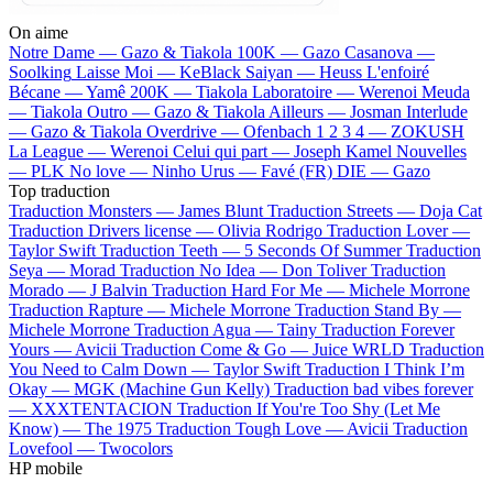
On aime
Notre Dame —
Gazo & Tiakola
100K —
Gazo
Casanova —
Soolking
Laisse Moi —
KeBlack
Saiyan —
Heuss L'enfoiré
Bécane —
Yamê
200K —
Tiakola
Laboratoire —
Werenoi
Meuda
—
Tiakola
Outro —
Gazo & Tiakola
Ailleurs —
Josman
Interlude
—
Gazo & Tiakola
Overdrive —
Ofenbach
1 2 3 4 —
ZOKUSH
La League —
Werenoi
Celui qui part —
Joseph Kamel
Nouvelles
—
PLK
No love —
Ninho
Urus —
Favé (FR)
DIE —
Gazo
Top traduction
Traduction Monsters —
James Blunt
Traduction Streets —
Doja Cat
Traduction Drivers license —
Olivia Rodrigo
Traduction Lover —
Taylor Swift
Traduction Teeth —
5 Seconds Of Summer
Traduction
Seya —
Morad
Traduction No Idea —
Don Toliver
Traduction
Morado —
J Balvin
Traduction Hard For Me —
Michele Morrone
Traduction Rapture —
Michele Morrone
Traduction Stand By —
Michele Morrone
Traduction Agua —
Tainy
Traduction Forever
Yours —
Avicii
Traduction Come & Go —
Juice WRLD
Traduction
You Need to Calm Down —
Taylor Swift
Traduction I Think I’m
Okay —
MGK (Machine Gun Kelly)
Traduction bad vibes forever
—
XXXTENTACION
Traduction If You're Too Shy (Let Me
Know) —
The 1975
Traduction Tough Love —
Avicii
Traduction
Lovefool —
Twocolors
HP mobile