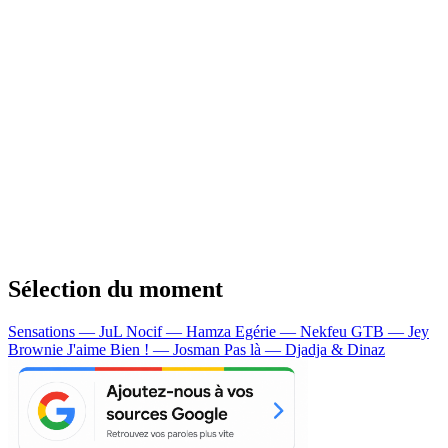
Sélection du moment
Sensations — JuL
Nocif — Hamza
Egérie — Nekfeu
GTB — Jey
Brownie
J'aime Bien ! — Josman
Pas là — Djadja & Dinaz