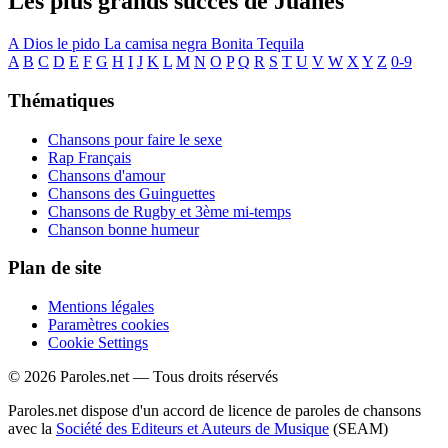
Les plus grands succès de Juanes
A Dios le pido
La camisa negra
Bonita
Tequila
A
B
C
D
E
F
G
H
I
J
K
L
M
N
O
P
Q
R
S
T
U
V
W
X
Y
Z
0-9
Thématiques
Chansons pour faire le sexe
Rap Français
Chansons d'amour
Chansons des Guinguettes
Chansons de Rugby et 3ème mi-temps
Chanson bonne humeur
Plan de site
Mentions légales
Paramètres cookies
Cookie Settings
© 2026 Paroles.net — Tous droits réservés
Paroles.net dispose d'un accord de licence de paroles de chansons
avec la
Société des Editeurs et Auteurs de Musique
(SEAM)