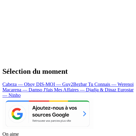
Sélection du moment
Cabeza — Oboy
DIS-MOI — Guy2Bezbar
Tu Connais — Werenoi
Macarena — Damso
J'fais Mes Affaires — Djadja & Dinaz
Eurostar
— Ninho
On aime