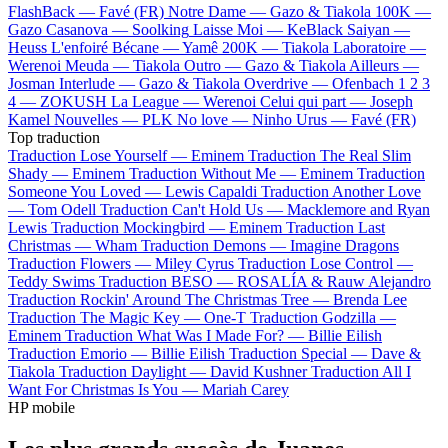
FlashBack —
Favé (FR)
Notre Dame —
Gazo & Tiakola
100K —
Gazo
Casanova —
Soolking
Laisse Moi —
KeBlack
Saiyan —
Heuss L'enfoiré
Bécane —
Yamê
200K —
Tiakola
Laboratoire —
Werenoi
Meuda —
Tiakola
Outro —
Gazo & Tiakola
Ailleurs —
Josman
Interlude —
Gazo & Tiakola
Overdrive —
Ofenbach
1 2 3
4 —
ZOKUSH
La League —
Werenoi
Celui qui part —
Joseph
Kamel
Nouvelles —
PLK
No love —
Ninho
Urus —
Favé (FR)
Top traduction
Traduction Lose Yourself —
Eminem
Traduction The Real Slim
Shady —
Eminem
Traduction Without Me —
Eminem
Traduction
Someone You Loved —
Lewis Capaldi
Traduction Another Love
—
Tom Odell
Traduction Can't Hold Us —
Macklemore and Ryan
Lewis
Traduction Mockingbird —
Eminem
Traduction Last
Christmas —
Wham
Traduction Demons —
Imagine Dragons
Traduction Flowers —
Miley Cyrus
Traduction Lose Control —
Teddy Swims
Traduction BESO —
ROSALÍA & Rauw Alejandro
Traduction Rockin' Around The Christmas Tree —
Brenda Lee
Traduction The Magic Key —
One-T
Traduction Godzilla —
Eminem
Traduction What Was I Made For? —
Billie Eilish
Traduction Emorio —
Billie Eilish
Traduction Special —
Dave &
Tiakola
Traduction Daylight —
David Kushner
Traduction All I
Want For Christmas Is You —
Mariah Carey
HP mobile