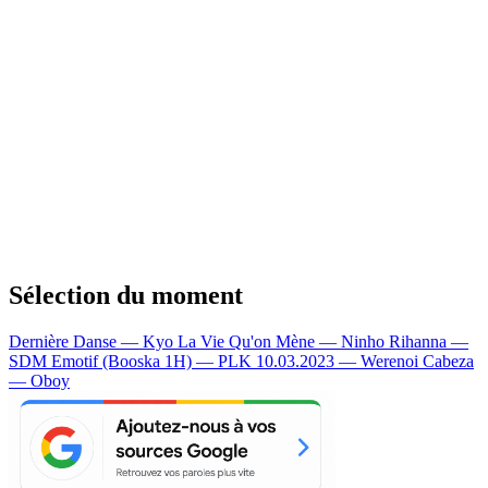
Sélection du moment
Dernière Danse — Kyo
La Vie Qu'on Mène — Ninho
Rihanna —
SDM
Emotif (Booska 1H) — PLK
10.03.2023 — Werenoi
Cabeza
— Oboy