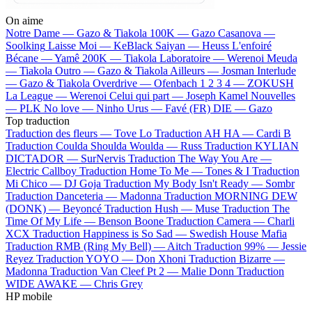
On aime
Notre Dame —
Gazo & Tiakola
100K —
Gazo
Casanova —
Soolking
Laisse Moi —
KeBlack
Saiyan —
Heuss L'enfoiré
Bécane —
Yamê
200K —
Tiakola
Laboratoire —
Werenoi
Meuda
—
Tiakola
Outro —
Gazo & Tiakola
Ailleurs —
Josman
Interlude
—
Gazo & Tiakola
Overdrive —
Ofenbach
1 2 3 4 —
ZOKUSH
La League —
Werenoi
Celui qui part —
Joseph Kamel
Nouvelles
—
PLK
No love —
Ninho
Urus —
Favé (FR)
DIE —
Gazo
Top traduction
Traduction des fleurs —
Tove Lo
Traduction AH HA —
Cardi B
Traduction Coulda Shoulda Woulda —
Russ
Traduction KYLIAN
DICTADOR —
SurNervis
Traduction The Way You Are —
Electric Callboy
Traduction Home To Me —
Tones & I
Traduction
Mi Chico —
DJ Goja
Traduction My Body Isn't Ready —
Sombr
Traduction Danceteria —
Madonna
Traduction MORNING DEW
(DONK) —
Beyoncé
Traduction Hush —
Muse
Traduction The
Time Of My Life —
Benson Boone
Traduction Camera —
Charli
XCX
Traduction Happiness is So Sad —
Swedish House Mafia
Traduction RMB (Ring My Bell) —
Aitch
Traduction 99% —
Jessie
Reyez
Traduction YOYO —
Don Xhoni
Traduction Bizarre —
Madonna
Traduction Van Cleef Pt 2 —
Malie Donn
Traduction
WIDE AWAKE —
Chris Grey
HP mobile