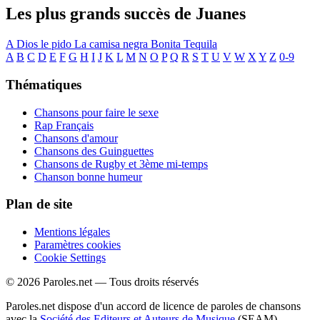
Les plus grands succès de Juanes
A Dios le pido
La camisa negra
Bonita
Tequila
A
B
C
D
E
F
G
H
I
J
K
L
M
N
O
P
Q
R
S
T
U
V
W
X
Y
Z
0-9
Thématiques
Chansons pour faire le sexe
Rap Français
Chansons d'amour
Chansons des Guinguettes
Chansons de Rugby et 3ème mi-temps
Chanson bonne humeur
Plan de site
Mentions légales
Paramètres cookies
Cookie Settings
© 2026 Paroles.net — Tous droits réservés
Paroles.net dispose d'un accord de licence de paroles de chansons
avec la
Société des Editeurs et Auteurs de Musique
(SEAM)