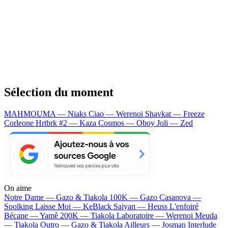
Sélection du moment
MAHMOUMA — Niaks
Ciao — Werenoi
Shavkat — Freeze
Corleone
Hrtbrk #2 — Kaza
Cosmos — Oboy
Joli — Zed
On aime
Notre Dame —
Gazo & Tiakola
100K —
Gazo
Casanova —
Soolking
Laisse Moi —
KeBlack
Saiyan —
Heuss L'enfoiré
Bécane —
Yamê
200K —
Tiakola
Laboratoire —
Werenoi
Meuda
—
Tiakola
Outro —
Gazo & Tiakola
Ailleurs —
Josman
Interlude