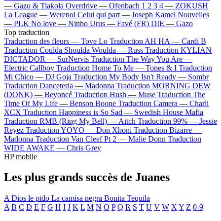
—
Gazo & Tiakola
Overdrive —
Ofenbach
1 2 3 4 —
ZOKUSH
La League —
Werenoi
Celui qui part —
Joseph Kamel
Nouvelles
—
PLK
No love —
Ninho
Urus —
Favé (FR)
DIE —
Gazo
Top traduction
Traduction des fleurs —
Tove Lo
Traduction AH HA —
Cardi B
Traduction Coulda Shoulda Woulda —
Russ
Traduction KYLIAN
DICTADOR —
SurNervis
Traduction The Way You Are —
Electric Callboy
Traduction Home To Me —
Tones & I
Traduction
Mi Chico —
DJ Goja
Traduction My Body Isn't Ready —
Sombr
Traduction Danceteria —
Madonna
Traduction MORNING DEW
(DONK) —
Beyoncé
Traduction Hush —
Muse
Traduction The
Time Of My Life —
Benson Boone
Traduction Camera —
Charli
XCX
Traduction Happiness is So Sad —
Swedish House Mafia
Traduction RMB (Ring My Bell) —
Aitch
Traduction 99% —
Jessie
Reyez
Traduction YOYO —
Don Xhoni
Traduction Bizarre —
Madonna
Traduction Van Cleef Pt 2 —
Malie Donn
Traduction
WIDE AWAKE —
Chris Grey
HP mobile
Les plus grands succès de Juanes
A Dios le pido
La camisa negra
Bonita
Tequila
A
B
C
D
E
F
G
H
I
J
K
L
M
N
O
P
Q
R
S
T
U
V
W
X
Y
Z
0-9