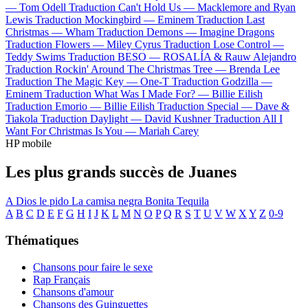
—
Tom Odell
Traduction Can't Hold Us —
Macklemore and Ryan
Lewis
Traduction Mockingbird —
Eminem
Traduction Last
Christmas —
Wham
Traduction Demons —
Imagine Dragons
Traduction Flowers —
Miley Cyrus
Traduction Lose Control —
Teddy Swims
Traduction BESO —
ROSALÍA & Rauw Alejandro
Traduction Rockin' Around The Christmas Tree —
Brenda Lee
Traduction The Magic Key —
One-T
Traduction Godzilla —
Eminem
Traduction What Was I Made For? —
Billie Eilish
Traduction Emorio —
Billie Eilish
Traduction Special —
Dave &
Tiakola
Traduction Daylight —
David Kushner
Traduction All I
Want For Christmas Is You —
Mariah Carey
HP mobile
Les plus grands succès de Juanes
A Dios le pido
La camisa negra
Bonita
Tequila
A
B
C
D
E
F
G
H
I
J
K
L
M
N
O
P
Q
R
S
T
U
V
W
X
Y
Z
0-9
Thématiques
Chansons pour faire le sexe
Rap Français
Chansons d'amour
Chansons des Guinguettes