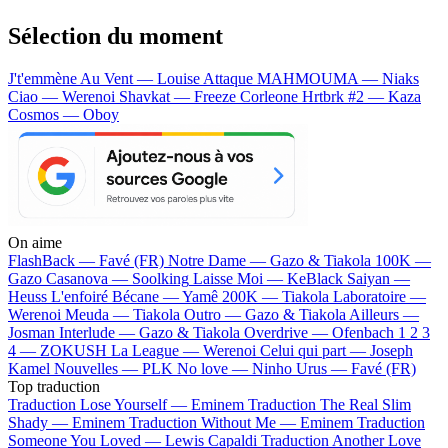
Sélection du moment
J't'emmène Au Vent — Louise Attaque
MAHMOUMA — Niaks
Ciao — Werenoi
Shavkat — Freeze Corleone
Hrtbrk #2 — Kaza
Cosmos — Oboy
On aime
FlashBack —
Favé (FR)
Notre Dame —
Gazo & Tiakola
100K —
Gazo
Casanova —
Soolking
Laisse Moi —
KeBlack
Saiyan —
Heuss L'enfoiré
Bécane —
Yamê
200K —
Tiakola
Laboratoire —
Werenoi
Meuda —
Tiakola
Outro —
Gazo & Tiakola
Ailleurs —
Josman
Interlude —
Gazo & Tiakola
Overdrive —
Ofenbach
1 2 3
4 —
ZOKUSH
La League —
Werenoi
Celui qui part —
Joseph
Kamel
Nouvelles —
PLK
No love —
Ninho
Urus —
Favé (FR)
Top traduction
Traduction Lose Yourself —
Eminem
Traduction The Real Slim
Shady —
Eminem
Traduction Without Me —
Eminem
Traduction
Someone You Loved —
Lewis Capaldi
Traduction Another Love