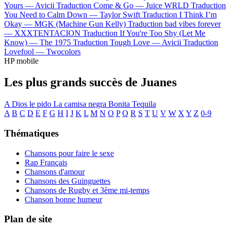
Yours —
Avicii
Traduction Come & Go —
Juice WRLD
Traduction
You Need to Calm Down —
Taylor Swift
Traduction I Think I’m
Okay —
MGK (Machine Gun Kelly)
Traduction bad vibes forever
—
XXXTENTACION
Traduction If You're Too Shy (Let Me
Know) —
The 1975
Traduction Tough Love —
Avicii
Traduction
Lovefool —
Twocolors
HP mobile
Les plus grands succès de Juanes
A Dios le pido
La camisa negra
Bonita
Tequila
A
B
C
D
E
F
G
H
I
J
K
L
M
N
O
P
Q
R
S
T
U
V
W
X
Y
Z
0-9
Thématiques
Chansons pour faire le sexe
Rap Français
Chansons d'amour
Chansons des Guinguettes
Chansons de Rugby et 3ème mi-temps
Chanson bonne humeur
Plan de site