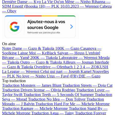
Dernière Danse — Kyo
La Vie Qu'on Mène — Ninho
Rihanna —
SDM
Emotif (Booska 1H) — PLK
10.03.2023 — Werenoi
Cabeza
— Oboy
On aime
Notre Dame —
Gazo & Tiakola
100K —
Gazo
Casanova —
Soolking
Laisse Moi —
KeBlack
Saiyan —
Heuss L'enfoiré
Bécane —
Yamê
200K —
Tiakola
Laboratoire —
Werenoi
Meuda
—
Tiakola
Outro —
Gazo & Tiakola
Ailleurs —
Josman
Interlude
—
Gazo & Tiakola
Overdrive —
Ofenbach
1 2 3 4 —
ZOKUSH
La League —
Werenoi
Celui qui part —
Joseph Kamel
Nouvelles
—
PLK
No love —
Ninho
Urus —
Favé (FR)
DIE —
Gazo
Top traduction
Traduction Monsters —
James Blunt
Traduction Streets —
Doja Cat
Traduction Drivers license —
Olivia Rodrigo
Traduction Lover —
Taylor Swift
Traduction Teeth —
5 Seconds Of Summer
Traduction
Seya —
Morad
Traduction No Idea —
Don Toliver
Traduction
Morado —
J Balvin
Traduction Hard For Me —
Michele Morrone
Traduction Rapture —
Michele Morrone
Traduction Stand By —
Michele Morrone
Traduction Agua —
Tainy
Traduction Forever