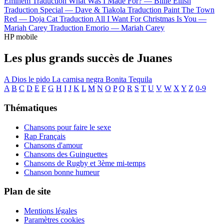
Eminem
Traduction What Was I Made For? —
Billie Eilish
Traduction Special —
Dave & Tiakola
Traduction Paint The Town
Red —
Doja Cat
Traduction All I Want For Christmas Is You —
Mariah Carey
Traduction Emorio —
Mariah Carey
HP mobile
Les plus grands succès de Juanes
A Dios le pido
La camisa negra
Bonita
Tequila
A
B
C
D
E
F
G
H
I
J
K
L
M
N
O
P
Q
R
S
T
U
V
W
X
Y
Z
0-9
Thématiques
Chansons pour faire le sexe
Rap Français
Chansons d'amour
Chansons des Guinguettes
Chansons de Rugby et 3ème mi-temps
Chanson bonne humeur
Plan de site
Mentions légales
Paramètres cookies