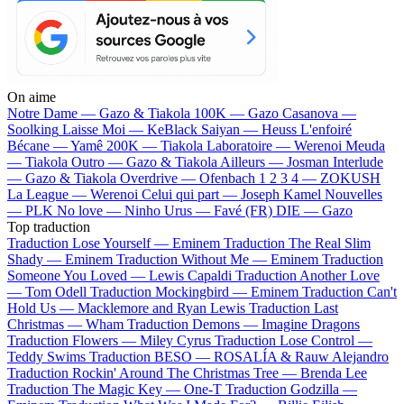
On aime
Notre Dame —
Gazo & Tiakola
100K —
Gazo
Casanova —
Soolking
Laisse Moi —
KeBlack
Saiyan —
Heuss L'enfoiré
Bécane —
Yamê
200K —
Tiakola
Laboratoire —
Werenoi
Meuda
—
Tiakola
Outro —
Gazo & Tiakola
Ailleurs —
Josman
Interlude
—
Gazo & Tiakola
Overdrive —
Ofenbach
1 2 3 4 —
ZOKUSH
La League —
Werenoi
Celui qui part —
Joseph Kamel
Nouvelles
—
PLK
No love —
Ninho
Urus —
Favé (FR)
DIE —
Gazo
Top traduction
Traduction Lose Yourself —
Eminem
Traduction The Real Slim
Shady —
Eminem
Traduction Without Me —
Eminem
Traduction
Someone You Loved —
Lewis Capaldi
Traduction Another Love
—
Tom Odell
Traduction Mockingbird —
Eminem
Traduction Can't
Hold Us —
Macklemore and Ryan Lewis
Traduction Last
Christmas —
Wham
Traduction Demons —
Imagine Dragons
Traduction Flowers —
Miley Cyrus
Traduction Lose Control —
Teddy Swims
Traduction BESO —
ROSALÍA & Rauw Alejandro
Traduction Rockin' Around The Christmas Tree —
Brenda Lee
Traduction The Magic Key —
One-T
Traduction Godzilla —