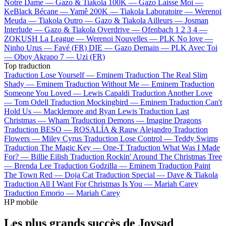
Notre Dame —
Gazo & Tiakola
100K —
Gazo
Laisse Moi —
KeBlack
Bécane —
Yamê
200K —
Tiakola
Laboratoire —
Werenoi
Meuda —
Tiakola
Outro —
Gazo & Tiakola
Ailleurs —
Josman
Interlude —
Gazo & Tiakola
Overdrive —
Ofenbach
1 2 3 4 —
ZOKUSH
La League —
Werenoi
Nouvelles —
PLK
No love —
Ninho
Urus —
Favé (FR)
DIE —
Gazo
Demain —
PLK
Avec Toi
—
Oboy
Akrapo 7 —
Uzi (FR)
Top traduction
Traduction Lose Yourself —
Eminem
Traduction The Real Slim
Shady —
Eminem
Traduction Without Me —
Eminem
Traduction
Someone You Loved —
Lewis Capaldi
Traduction Another Love
—
Tom Odell
Traduction Mockingbird —
Eminem
Traduction Can't
Hold Us —
Macklemore and Ryan Lewis
Traduction Last
Christmas —
Wham
Traduction Demons —
Imagine Dragons
Traduction BESO —
ROSALÍA & Rauw Alejandro
Traduction
Flowers —
Miley Cyrus
Traduction Lose Control —
Teddy Swims
Traduction The Magic Key —
One-T
Traduction What Was I Made
For? —
Billie Eilish
Traduction Rockin' Around The Christmas Tree
—
Brenda Lee
Traduction Godzilla —
Eminem
Traduction Paint
The Town Red —
Doja Cat
Traduction Special —
Dave & Tiakola
Traduction All I Want For Christmas Is You —
Mariah Carey
Traduction Emorio —
Mariah Carey
HP mobile
Les plus grands succès de Joysad