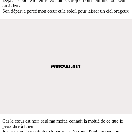
Déjà à l’époque le reufré voulait pas trop qu’on s’enfume tout seul
ou à deux
Son départ a percé mon cœur et le soleil pour laisser un ciel orageux
Car le cœur est noir, seul ma moitié connait la moitié de ce que je
peux dire à Dieu
Je crois que je reçois des signes mais j’essaye d’oublier que mon