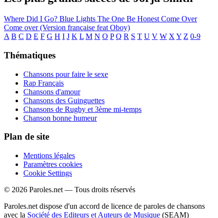
Where Did I Go?
Blue Lights
The One
Be Honest
Come Over
Come over (Version française feat Oboy)
A
B
C
D
E
F
G
H
I
J
K
L
M
N
O
P
Q
R
S
T
U
V
W
X
Y
Z
0-9
Thématiques
Chansons pour faire le sexe
Rap Français
Chansons d'amour
Chansons des Guinguettes
Chansons de Rugby et 3ème mi-temps
Chanson bonne humeur
Plan de site
Mentions légales
Paramètres cookies
Cookie Settings
© 2026 Paroles.net — Tous droits réservés
Paroles.net dispose d'un accord de licence de paroles de chansons
avec la
Société des Editeurs et Auteurs de Musique
(SEAM)