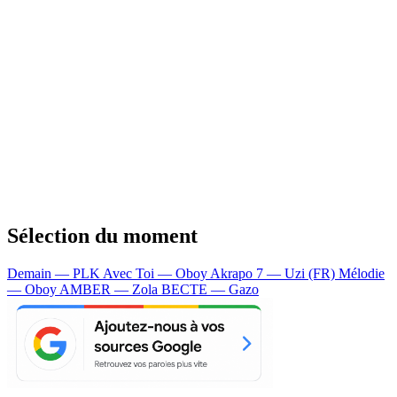
Sélection du moment
Demain — PLK
Avec Toi — Oboy
Akrapo 7 — Uzi (FR)
Mélodie
— Oboy
AMBER — Zola
BECTE — Gazo