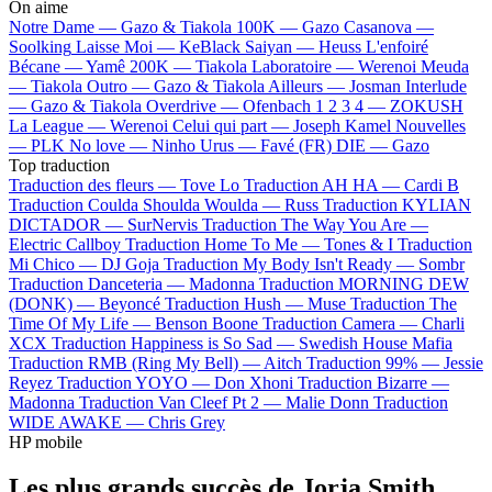
On aime
Notre Dame —
Gazo & Tiakola
100K —
Gazo
Casanova —
Soolking
Laisse Moi —
KeBlack
Saiyan —
Heuss L'enfoiré
Bécane —
Yamê
200K —
Tiakola
Laboratoire —
Werenoi
Meuda
—
Tiakola
Outro —
Gazo & Tiakola
Ailleurs —
Josman
Interlude
—
Gazo & Tiakola
Overdrive —
Ofenbach
1 2 3 4 —
ZOKUSH
La League —
Werenoi
Celui qui part —
Joseph Kamel
Nouvelles
—
PLK
No love —
Ninho
Urus —
Favé (FR)
DIE —
Gazo
Top traduction
Traduction des fleurs —
Tove Lo
Traduction AH HA —
Cardi B
Traduction Coulda Shoulda Woulda —
Russ
Traduction KYLIAN
DICTADOR —
SurNervis
Traduction The Way You Are —
Electric Callboy
Traduction Home To Me —
Tones & I
Traduction
Mi Chico —
DJ Goja
Traduction My Body Isn't Ready —
Sombr
Traduction Danceteria —
Madonna
Traduction MORNING DEW
(DONK) —
Beyoncé
Traduction Hush —
Muse
Traduction The
Time Of My Life —
Benson Boone
Traduction Camera —
Charli
XCX
Traduction Happiness is So Sad —
Swedish House Mafia
Traduction RMB (Ring My Bell) —
Aitch
Traduction 99% —
Jessie
Reyez
Traduction YOYO —
Don Xhoni
Traduction Bizarre —
Madonna
Traduction Van Cleef Pt 2 —
Malie Donn
Traduction
WIDE AWAKE —
Chris Grey
HP mobile
Les plus grands succès de Jorja Smith