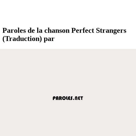
Paroles de la chanson Perfect Strangers
(Traduction) par