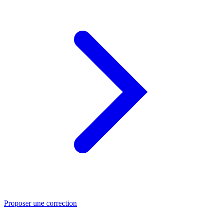
Proposer une correction