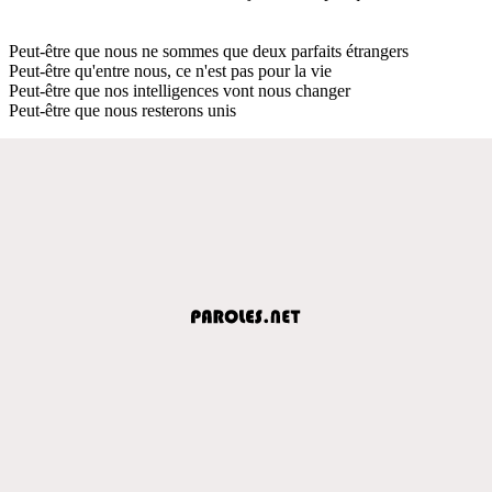
Peut-être que nous ne sommes que deux parfaits étrangers
Peut-être qu'entre nous, ce n'est pas pour la vie
Peut-être que nos intelligences vont nous changer
Peut-être que nous resterons unis