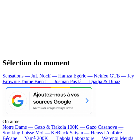
Sélection du moment
Sensations — JuL
Nocif — Hamza
Egérie — Nekfeu
GTB — Jey
Brownie
J'aime Bien ! — Josman
Pas là — Djadja & Dinaz
On aime
Notre Dame —
Gazo & Tiakola
100K —
Gazo
Casanova —
Soolking
Laisse Moi —
KeBlack
Saiyan —
Heuss L'enfoiré
Bécane —
Yamê
200K —
Tiakola
Laboratoire —
Werenoi
Meuda