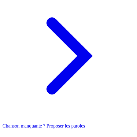
Chanson manquante ? Proposer les paroles