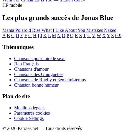
HP mobile
Les plus grands succès de Jonas Blue
Mama
Polaroid
Rise
What I Like About You
Mistakes
Naked
A
B
C
D
E
F
G
H
I
J
K
L
M
N
O
P
Q
R
S
T
U
V
W
X
Y
Z
0-9
Thématiques
Chansons pour faire le sexe
Rap Français
Chansons d'amour
Chansons des Guinguettes
Chansons de Rugby et 3ème mi-temps
Chanson bonne humeur
Plan de site
Mentions légales
Paramètres cookies
Cookie Settings
© 2026 Paroles.net — Tous droits réservés