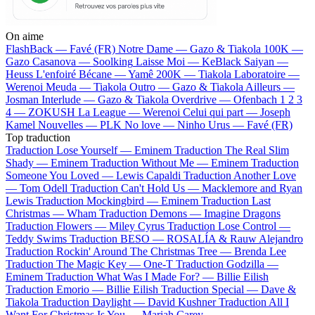
On aime
FlashBack —
Favé (FR)
Notre Dame —
Gazo & Tiakola
100K —
Gazo
Casanova —
Soolking
Laisse Moi —
KeBlack
Saiyan —
Heuss L'enfoiré
Bécane —
Yamê
200K —
Tiakola
Laboratoire —
Werenoi
Meuda —
Tiakola
Outro —
Gazo & Tiakola
Ailleurs —
Josman
Interlude —
Gazo & Tiakola
Overdrive —
Ofenbach
1 2 3
4 —
ZOKUSH
La League —
Werenoi
Celui qui part —
Joseph
Kamel
Nouvelles —
PLK
No love —
Ninho
Urus —
Favé (FR)
Top traduction
Traduction Lose Yourself —
Eminem
Traduction The Real Slim
Shady —
Eminem
Traduction Without Me —
Eminem
Traduction
Someone You Loved —
Lewis Capaldi
Traduction Another Love
—
Tom Odell
Traduction Can't Hold Us —
Macklemore and Ryan
Lewis
Traduction Mockingbird —
Eminem
Traduction Last
Christmas —
Wham
Traduction Demons —
Imagine Dragons
Traduction Flowers —
Miley Cyrus
Traduction Lose Control —
Teddy Swims
Traduction BESO —
ROSALÍA & Rauw Alejandro
Traduction Rockin' Around The Christmas Tree —
Brenda Lee
Traduction The Magic Key —
One-T
Traduction Godzilla —
Eminem
Traduction What Was I Made For? —
Billie Eilish
Traduction Emorio —
Billie Eilish
Traduction Special —
Dave &
Tiakola
Traduction Daylight —
David Kushner
Traduction All I
Want For Christmas Is You —
Mariah Carey