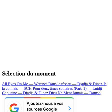
Sélection du moment
All Eyes On Me — Werenoi
Dans le réseau — Djadja & Dinaz
Je
la connais — SCH
Pour deux âmes solitaires (Part. 1) — Luidji
Capitaine — Djadja & Dinaz
Dieu Ne Ment Jamais — Damso