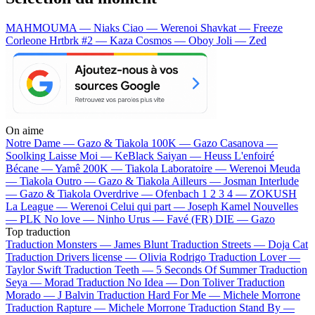
MAHMOUMA — Niaks
Ciao — Werenoi
Shavkat — Freeze
Corleone
Hrtbrk #2 — Kaza
Cosmos — Oboy
Joli — Zed
On aime
Notre Dame —
Gazo & Tiakola
100K —
Gazo
Casanova —
Soolking
Laisse Moi —
KeBlack
Saiyan —
Heuss L'enfoiré
Bécane —
Yamê
200K —
Tiakola
Laboratoire —
Werenoi
Meuda
—
Tiakola
Outro —
Gazo & Tiakola
Ailleurs —
Josman
Interlude
—
Gazo & Tiakola
Overdrive —
Ofenbach
1 2 3 4 —
ZOKUSH
La League —
Werenoi
Celui qui part —
Joseph Kamel
Nouvelles
—
PLK
No love —
Ninho
Urus —
Favé (FR)
DIE —
Gazo
Top traduction
Traduction Monsters —
James Blunt
Traduction Streets —
Doja Cat
Traduction Drivers license —
Olivia Rodrigo
Traduction Lover —
Taylor Swift
Traduction Teeth —
5 Seconds Of Summer
Traduction
Seya —
Morad
Traduction No Idea —
Don Toliver
Traduction
Morado —
J Balvin
Traduction Hard For Me —
Michele Morrone
Traduction Rapture —
Michele Morrone
Traduction Stand By —