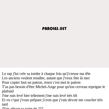
Le rap j'lui crée sa tombe à chaque fois qu'j'creuse ma tête
Les anciens veulent renaître, autant que j'veux être là mec
Pour copier faut un patron, renoi c'est moi le patron
T'as pas besoin d'être Michel-Ange pour qu'ton cerveau repeigne le
plafond
J'me suis levé hier tellement j'me suis levé très tôt
Et vu c'que j'vous prépare j'crois que j'vais devoir me coucher très
tard
J'fais glisser ta paire de ???