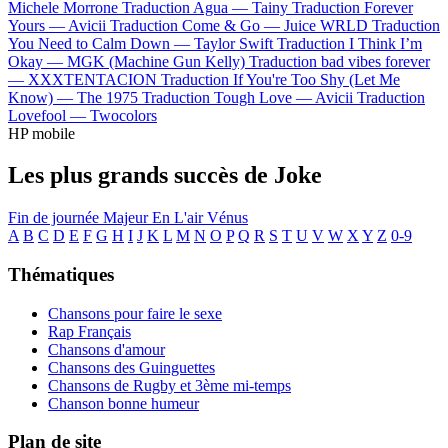
Michele Morrone
Traduction Agua —
Tainy
Traduction Forever
Yours —
Avicii
Traduction Come & Go —
Juice WRLD
Traduction
You Need to Calm Down —
Taylor Swift
Traduction I Think I’m
Okay —
MGK (Machine Gun Kelly)
Traduction bad vibes forever
—
XXXTENTACION
Traduction If You're Too Shy (Let Me
Know) —
The 1975
Traduction Tough Love —
Avicii
Traduction
Lovefool —
Twocolors
HP mobile
Les plus grands succès de Joke
Fin de journée
Majeur En L'air
Vénus
A
B
C
D
E
F
G
H
I
J
K
L
M
N
O
P
Q
R
S
T
U
V
W
X
Y
Z
0-9
Thématiques
Chansons pour faire le sexe
Rap Français
Chansons d'amour
Chansons des Guinguettes
Chansons de Rugby et 3ème mi-temps
Chanson bonne humeur
Plan de site