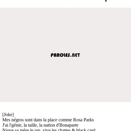
[Joke]
Mes négros sont dans la place comme Rosa Parks
J'ai l'génie, la taille, la nation d'Bonaparte
Nique sa mère le rap, vive les chattes & black card